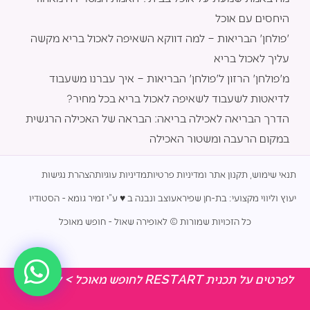
היחסים עם אוכל
'פולחן' הבריאות – למה דווקא השאיפה לאכול בריא מקשה
עליך לאכול בריא
מ'פולחן' הרזון ל'פולחן' הבריאות – איך עברנו משעבוד
לדיאטות לשעבוד לשאיפה לאכול בריא בכל מחיר?
הדרך הבריאה לאכילה בריאה: הבראה של האכילה הרגשית
במקום הרעבה ומשטור האכילה
תנאי שימוש, תקנון אתר ומדיניות פרטיות
מדיניות עוגיות
הצהרת נגישות
יעוץ וליווי מקצועי: בת-חן שפירא
עוצב ונבנה ב ♥︎ ע”י זמיר גומא - הסטודיו
כל הזכויות שמורות © לאופירה שאול - חופש מאוכל
לפרטים על תכנית RESTART לחופש מאוכל > לחצי כאן