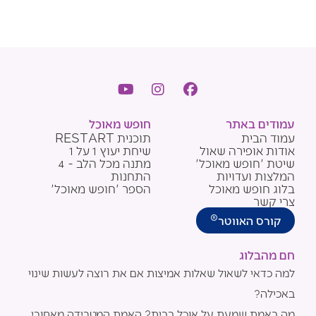
Y
I
F
o
n
a
u
s
c
עמודים באתר
חופש מאוכל
t
t
e
עמוד הבית
תוכנית RESTART
u
a
b
אודות אופירה שאול
שיחת יעוץ 1 על 1
b
g
o
שיטת 'חופש מאוכל'
מתנה מכל הלב - 4
e
r
o
המלצות ועדויות
התחנות
a
k
בלוג חופש מאוכל
הספר 'חופש מאוכל'
m
צרי קשר
®
קורס האווטר
חם מהבלוג
למה כדאי לשאול שאלות אמיצות אם את רוצה לעשות שינוי
באכילה?
מה באמת שמעת על אוכל בבית? האמת המטרידה מאחורי