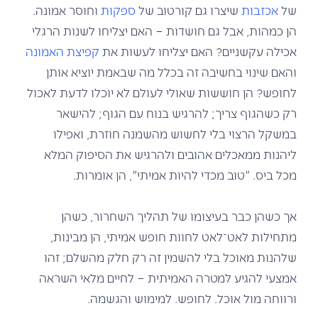
של
אכזבות
שיצרו גם קורטוב של
ספקות
וחוסר אמונה.
הן כמהות, אבל גם חושדות – האם יצליחו לשנות הרגלי
אכילה עקשניים? האם יצליחו לעשות את
קפיצת האמונה
והאם שינוי בחשיבה זה בכלל מה שבאמת יוציא אותן
לחופש? הן חוששות שאולי לעולם לא יוכלו לדעת לאכול
רק כשהגוף צריך; להרגיש בנוח עם הגוף; להישאר
במשקל הרצוי בלי לחשוש מהשמנה חוזרת, ואפילו
ליהנות ממאכלים אהובים ולהרגיש את הסיפוק המלא
מכל ביס. "טוב מכדי להיות אמיתי", הן אומרות.
אך כשהן כבר בעיצומו של תהליך השחרור, כשהן
מתחילות לאט־לאט לחוות חופש אמיתי, הן מבינות,
שלהנות מאוכל בלי להשמין זה רק חלק מהשלם; זהו
אמצעי להגיע למטרה האמיתית – לחיים מלאי השראה
ורווחה מול אוכל. לחופש. למימוש והגשמה.