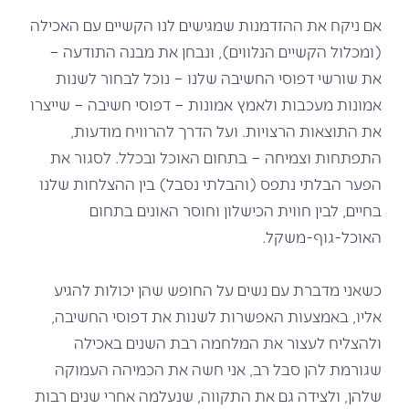
אם ניקח את ההזדמנות שמגישים לנו הקשיים עם האכילה
(ומכלול הקשיים הנלווים), ונבחן את מבנה התודעה –
את שורשי דפוסי החשיבה שלנו – נוכל לבחור לשנות
אמונות מעכבות ולאמץ אמונות – דפוסי חשיבה – שייצרו
את התוצאות הרצויות. ועל הדרך להרוויח מודעות,
התפתחות וצמיחה – בתחום האוכל ובכלל. לסגור את
הפער הבלתי נתפס (והבלתי נסבל) בין ההצלחות שלנו
בחיים, לבין חווית הכישלון וחוסר האונים בתחום
האוכל-גוף-משקל.
כשאני מדברת עם נשים על החופש שהן יכולות להגיע
אליו, באמצעות האפשרות לשנות את דפוסי החשיבה,
ולהצליח לעצור את המלחמה רבת השנים באכילה
שגורמת להן סבל רב, אני חשה את הכמיהה העמוקה
שלהן, ולצידה גם את התקווה, שנעלמה אחרי שנים רבות