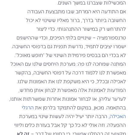
המכשילות שצברנו במשך השנים.
אם התודעה היא המרחב שבו מתבצעת העבודה
החשובה ביותר בדרך, ברור מאליו ששינוי לא יכול
להתרחש רק במישור ההתנהגותי. כדי ליצור
טרנספורמציה – שינויים בלתי הפיכים, וכדי שההישגים
ישמרו יציבים לתמיד, נדרשת תפנית גם בדפוסי החשיבה.
לא בכדי הם בבסיס פירמידת השינוי של 'חופש מאוכל'.
המתנה שמחכה לנו פה: מערכת היחסים שלנו עם האוכל
מאפשרת לנו ללמוד דרכה על דפוסי החשיבה, בהקשר
לאכילה ובכלל, כי היא משקפת לנו את האמונות שלנו.
המודעות לאמונות אלה מאפשרת לבחון אותן מחדש,
לערער עליהן, או לבחור אמונות אחרות שמשרתות אותנו,
בהתאמה. מכאן, במקום להתמקד בלרסן את
הרגלי
האכילה,
הרבה יותר יעיל יהיה לעשות שינוי במערכת
ההפעלה. וזה אולי לא כל כך קל אבל בעזרת כלים וליווי
מקצועי זה בהחלט אפשרי. כי בסופו של דבר –
זה לא