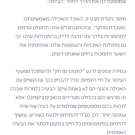
שמסמנת לנו את הדרך לחזור 'הביתה'.
מתוך נקודת מבט זו, האוכל והאכילה משמשים לנו
'מעבדת מחקר', ובזכותם מגלים איזה תחומים גורמים
למהמורות בדרך ומה
נרצה לדייק בהתנהלות שלנו. כך
גם מתגלות האיכויות והעוצמות שלנו, שפותחות את
השער ותומכות בחיים
שאנחנו רוצים…
במידה ונסכים לרגע "לתפוס מרחק" ולהסתכל ממעוף
הציפור על חיי היומיום, נוכל להבחין בכך שהקשיים עם
האכילה והגוף הם לא באמת עיקר הבעיה (למרות שככה
זה מרגיש והם בהחלט מטרידים וכואבים ביומיום), אלא
לזהות בהם סימפטומים שמלמדים על בעיה שורשית
עמוקה יותר. לכן, מבלי להתייחס ולגעת בשורש
, נמשיך
להילחם
בסימפטומים כל חיינו במקום לפתור את הבעיה
האמיתית.