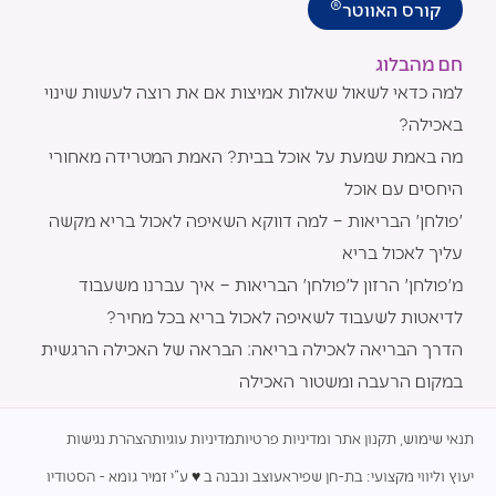
®
קורס האווטר
חם מהבלוג
למה כדאי לשאול שאלות אמיצות אם את רוצה לעשות שינוי
באכילה?
מה באמת שמעת על אוכל בבית? האמת המטרידה מאחורי
היחסים עם אוכל
'פולחן' הבריאות – למה דווקא השאיפה לאכול בריא מקשה
עליך לאכול בריא
מ'פולחן' הרזון ל'פולחן' הבריאות – איך עברנו משעבוד
לדיאטות לשעבוד לשאיפה לאכול בריא בכל מחיר?
הדרך הבריאה לאכילה בריאה: הבראה של האכילה הרגשית
במקום הרעבה ומשטור האכילה
תנאי שימוש, תקנון אתר ומדיניות פרטיות
מדיניות עוגיות
הצהרת נגישות
יעוץ וליווי מקצועי: בת-חן שפירא
עוצב ונבנה ב ♥︎ ע”י זמיר גומא - הסטודיו