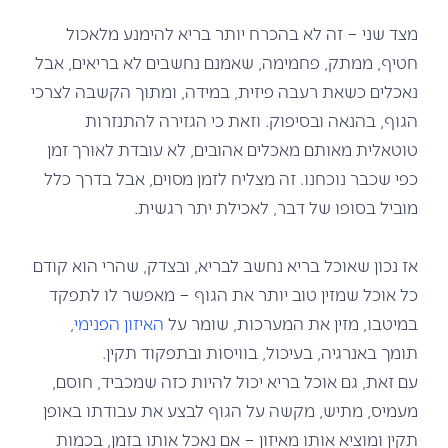
מצד שני – זה לא בהכרח יותר בריא להימנע מלאכול
חטיף, ממתק, פחמימה, שאמנם נחשבים לא בריאים, אבל
נאכלים כשאת רעבה פיזית, במידה, ומתוך הקשבה לצרכי
הגוף, בהנאה ובסיפוק. וזאת כי הגזירה להתנזרות
טוטאלית מאותם מאכלים אהובים, לא עובדת לאורך זמן
כפי שכבר נוכחנו. זה מצליח לזמן מסוים, אבל בדרך כלל
מוביל בסופו של דבר, לאכילת יתר רגשית.
אז נכון שאוכל בריא נחשב לבריא, ובצדק, שהרי הוא קודם
כל אוכל שמזין טוב יותר את הגוף – מאפשר לו לתפקד
במיטבו, מזין את המערכות, שומר על
האיזון הפנימי
,
תומך באנרגיה, בעיכול, בוויסות ובתפקוד תקין.
עם זאת, גם אוכל בריא יכול להיות כזה שמכביד, חוסם,
מעמיס, מתיש, מקשה על הגוף לבצע את עבודתו באופן
תקין ומוציא אותו מאיזון – אם נאכל אותו בזמן, בכמות