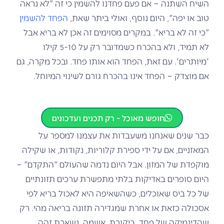
השיח השתנה – אם פעם פחדנו להשמין כי זה "לא נראה
טוב או יפה", היום נוסף, ואולי ביתר שאת,
הפחד להשמין
"כי זה לא בריא". במקרים מסוימים זה אכן לא בריא אבל
לא תמיד, ולא בהכרח כשמדובר רק על 5-10 קילו
'מיותרים'. עם זאת, הפחד הוא אותו פחד. ובכל מקרה, גם
אם מוצדק – הפחד אינו בהכרח גורם לשינוי המיוחל.
חופש מאוכל - רק תכנים ועדכונים
כבר שנים שאנחנו משעבדות את עצמנו למספר על
המאזניים, אם על ידי ספירת קלוריות, נקודות, או שקילה
מוקפדת של המזון. אבל היום נדמה שהעולם "התקדם" –
היום סופרים באדיקות בלתי מתפשרת ערכים תזונתיים
של כל ביס שאוכלים, כשהשאיפה היא לאכול בריא לפי
אסכולה כזאת או אחרת שמגדירה תזונה בריאה מהי. רק
שהדינמיקה של פחד, ביקורת, אשמה, נשארת זהה.