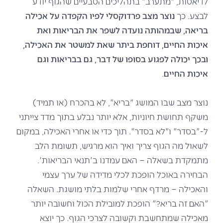
לדיאטות, "מתערב" בתהליכים הטבעיים שהגוף יודע
לבצע. כך
נוצר מצב פרדוקסלי לפיו הקפדה על אכילה
בריאה, שבמהותה נועדה לשפר את הבריאות ואת
איכות החיים, דוחפת ביתר שאת למשטר את האכילה,
ובכך יכולה לפגוע בסופו של דבר, גם בבריאות וגם
איכות החיים
.
נוצר מצב שבו המושג "בריא", לא בהכרח (או תמיד)
משקף תחושת חיוניות, אלא יותר נבלע בתוך מדד צייתני
ל-"בסדר" ו"לא בסדר". תוך כדי או אחרי האכילה, במקום
לשאול מה הגוף צריך ואיך הוא מרגיש, תשומת הלב
מתמקדת בשאלה – האם עמדנו ב'תנאי הבריאות'.
הבחירה באוכל הופכת לכלי מדידה של ערך עצמי
והאכילה – מרדף אחרי שלמות בלתי מושגת. השאלה
"האם זה בריא?" הופכת למובילת הכול וחשובה יותר
מאכילה שמתחשבת וקשובה לצרכי הגוף. כך יוצא