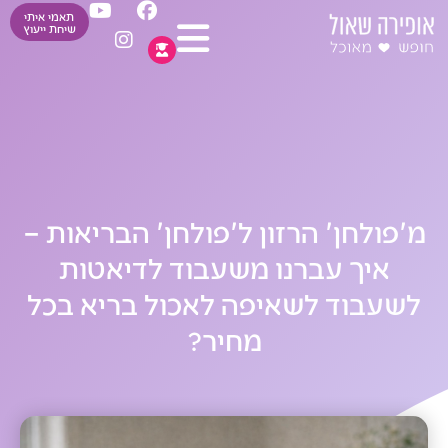
Y
I
F
ילוג
תאמי איתי
o
n
a
שיחת ייעוץ
תוכן
u
s
c
t
t
e
u
a
b
b
g
o
e
r
o
a
k
m
מ'פולחן' הרזון ל'פולחן' הבריאות –
איך עברנו משעבוד לדיאטות
לשעבוד לשאיפה לאכול בריא בכל
מחיר?