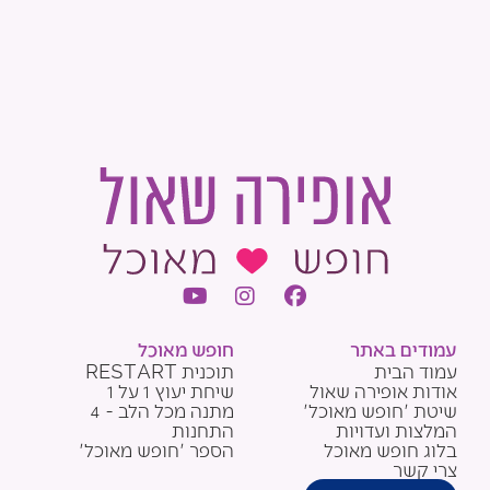
Y
I
F
o
n
a
u
s
c
עמודים באתר
חופש מאוכל
t
t
e
עמוד הבית
תוכנית RESTART
u
a
b
אודות אופירה שאול
שיחת יעוץ 1 על 1
b
g
o
שיטת 'חופש מאוכל'
מתנה מכל הלב - 4
e
r
o
המלצות ועדויות
התחנות
a
k
בלוג חופש מאוכל
הספר 'חופש מאוכל'
m
צרי קשר