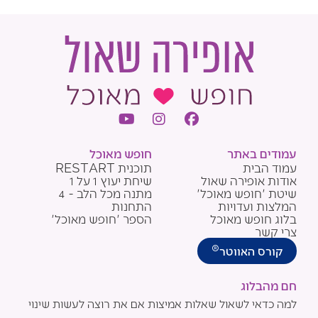
Y
I
F
o
n
a
u
s
c
עמודים באתר
חופש מאוכל
t
t
e
עמוד הבית
תוכנית RESTART
u
a
b
אודות אופירה שאול
שיחת יעוץ 1 על 1
b
g
o
שיטת 'חופש מאוכל'
מתנה מכל הלב - 4
e
r
o
המלצות ועדויות
התחנות
a
k
בלוג חופש מאוכל
הספר 'חופש מאוכל'
m
צרי קשר
®
קורס האווטר
חם מהבלוג
למה כדאי לשאול שאלות אמיצות אם את רוצה לעשות שינוי