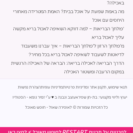
באכילה?
מה באמת שמעת על אוכל בבית? האמת המטרידה מאחורי
היחסים עם אוכל
'פולחן' הבריאות – למה דווקא השאיפה לאכול בריא מקשה
עליך לאכול בריא
מ'פולחן' הרזון ל'פולחן' הבריאות – איך עברנו משעבוד
לדיאטות לשעבוד לשאיפה לאכול בריא בכל מחיר?
הדרך הבריאה לאכילה בריאה: הבראה של האכילה הרגשית
במקום הרעבה ומשטור האכילה
תנאי שימוש, תקנון אתר ומדיניות פרטיות
מדיניות עוגיות
הצהרת נגישות
יעוץ וליווי מקצועי: בת-חן שפירא
עוצב ונבנה ב ♥︎ ע”י זמיר גומא - הסטודיו
כל הזכויות שמורות © לאופירה שאול - חופש מאוכל
לפרטים על תכנית RESTART לחופש מאוכל > לחצי כאן