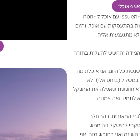
פש מאוכל'
נשים מצליחות לצאת לחופש מאוכל ולהפוך את ה-הissue עם אוכל ל non-
קועות בהתעסקות עם אוכל, והיום
לא מתגעגעות אליה.
ותה המידה והחשש להעלות בחזרה
שנשת כל היום. אני אוכלת מה
ן במשקל (ביחס אלי), לא
בר לא חוששת שאעלה את המשקל
א לתמיד זאת אמונה
בי המאזניים. בהתחלה
פסקתי להישקל וזה ממש
השינה ואני בחופש מזה. אני