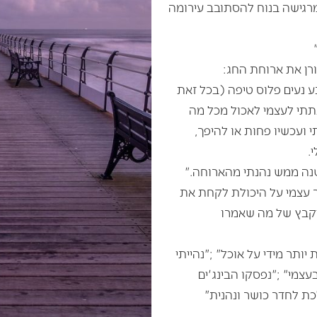
מרגישה בנוח להסתובב עירומה
רן את ארוחת החג:
נעים פלוס טיפה (בכל זאת
תתי לעצמי לאכול מכל מה
 ועכשיו פחות או להיפך,
י.
ה ממש נהנתי מהארוחה."
 עצמי על היכולת לקחת את
מיקבץ של מה שאמרו
ותר מידי על אוכל" ;"נהייתי
צמי" ;"נפסקו הבינג'ים
כת לחדר כושר ונהנית"