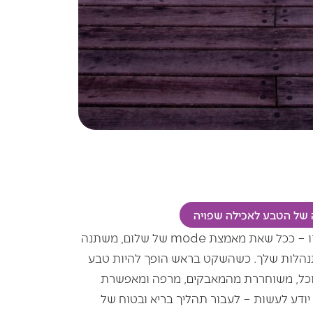
של הטבע לאכילה שפויה
המהות של התהליך כולו היא כזו – ככל שאת מאמצת mode של שלום, משתנה
הלות שלך. כשהשקט בראש הופך להיות טבע
וכל, משוחררת מהמאבקים, מרפה ומאפשרת
ודע לעשות – לעבור תהליך בריא ובטוח של