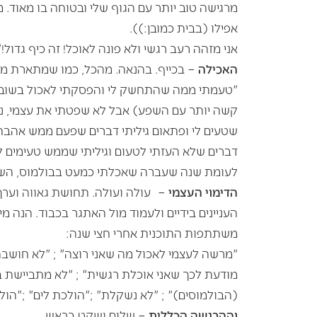
מרגישה טוב יותר עם הגוף שלי ובטוחה בו מאוד. 
אפילו (בבית כמובן:)).
אני מזהה רעב רגשי ולא פונה לאוכל! זה כיף גדול!"
האכילה
– בכייף. בהנאה. מהכל, כמו שמתארת מו
"טעמתי ממה שהתחשק לי והפסקתי לאכול בשובע 
קשה יותר עם השפע) אבל לא שפטתי את עצמי, נ
שטעים לי ופתאום גיליתי דברים שפעם ממש אהבתי
דברים שלא העזתי לטעום וגיליתי שממש טעימים ל
לעומת שנה שעברה שאכלתי כמעט בבולמוס, השנ
הדימוי העצמי
– עולה ועולה. תחושת גאווה וערך
העניינים בידיים ולעמוד מול האתגר בכבוד. הנה 
משתתפות התוכנית אחרי חצי שנה:
"מרשה לעצמי לאכול מה שאני רוצה" ; "לא חושבת י
מודעת לכך שאני אוכלת רגשית" ; "לא מתביישת בע
(הבולמוסים)" ; "לא נשקלת" ;"הולכת לים" ;"הול
וההרגשה הכללית
– שלום ושקט בראש.