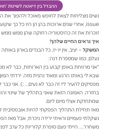
ההבדל בין דיאטה לשיטת 'חו
issue, אחרי שנים ארוכות בהן הן היו כל כך ש
זוכרות את זה כהיסטוריה רחוקה שהן ממש ממש 
איך נראים החיים שלהן?
המשקל
– יציב, אין יו-יו, כל הבגדים בארון בא
נעלם, כמו שמספרת דנה:
"אני מרווחת באופן קבוע בין הארוחות, כבר לא מנ
שבא לי באותו הרגע ומאוד נהנית מזה. ירדתי המו
מפסיקים להעיר לי! זה כבר לא נעים… :). אני כ
בחזרה. האמונה הזאת שאני בתהליך של שינוי והו
שמתחזקת אצלי מיום ליום.
מאז תחילת התהליך הפסקתי להיות אובססיבית לג
נשקלתי פעמיים וראיתי ירידה ניכרת, אבל מאז ה
משחרר…. הייתי פעם סופרת קלוריות כל ערב לפני 