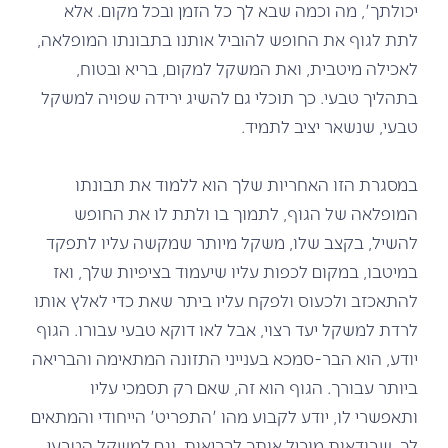
יכולתך', מה וכמה שבא לך כל הזמן ובכל מקום. אלא
לתת לגוף את החופש להוביל אותנו בתבונתו המופלאה,
לאכילה מיטבית, ואת המשקל למקום, בריא ובטוח,
בתהליך טבעי. כך תוכלי גם להשיג ירידה שפויה למשקל
טבעי, שנשאר יציב לתמיד.
במסגרת הזו האחריות שלך הוא ללמוד את תבונתו
המופלאה של הגוף, לתמוך בו ולתת לו את החופש
להשיל, בקצב שלו, משקל מיותר שמקשה עליו לתפקד
במיטבו, במקום לכפות עליו שיעמוד בציפיות שלך, ואז
להתאכזב ולכעוס ולפקח עליו ביתר שאת כדי לאלץ אותו
לרדת למשקל יעד רצוי, אבל לאו דוקא טבעי עבורו. הגוף
יודע, הוא הבר-סמכא בענייני התזונה המתאימה והבריאה
ביותר עבורך. הגוף הוא זה, שאם רק תסמכי עליו
ותאפשרי לו, יודע לקבוע מהו 'התפריט' הייחודי והמתאים
לך, שבודאות מוביל אותך לבריאות, וגם למשקל הטבעי