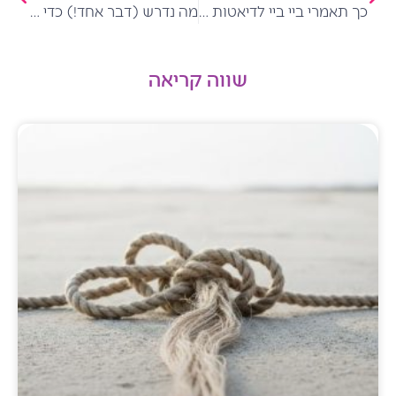
כך תאמרי ביי ביי לדיאטות – שיטת חופש מאוכל: מהלכה למעשה
מה נדרש (דבר אחד!) כדי להחליף הרגלי אכילה 'אוטומטים' בלתי רצויים – להרגלים מיטיבים?
שווה קריאה