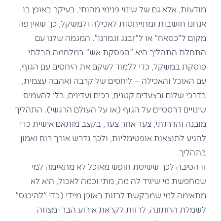
מודעות, אלא גם של שינוי פנימי מהותי, בעיקר באופן בו
אנחנו חושבות ומתייחסות לאכילה ולמשקל, כך שאין פה
מקום ל"כסאח" או ל"זבנג וגמרנו". המגמה שלנו עם
התחלת התהליך היא "הפסקת אש" במלחמה הבלתי
פוסקת במשקל, כדי ללמוד לשקם את היחסים עם הגוף,
עם האוכל והאכילה – ליחסים של קרבה ואהבה עצמית,
בדרכי שלום ובצעדים קטנים, רכים ועדינים, בלי להעמיס
שינויים דרסטיים על הגוף (או על העולם הרגשי). התהליך
מובנה והדרגתי, צעד אחר צעד, בקצב מותאם אישית כדי
להגיע לתוצאות אופטימליות, ולכך נדרש אורך רוח ואמון
בְּתהליך.
זו הסיבה לכך ששיטת חופש מאוכל לא מתאימה למי
שמחפשת מי שיגיד לה מה, מתי וכמה לאכול, היא לא
מתאימה למי שמבקשת לרזות באופן מיידי (כדי "להיכנס"
לשמלת החתונה, לרזות לקראת אירוע הבר-מצווה