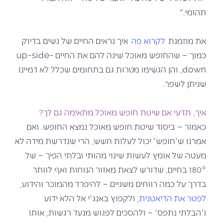
תהומי."
את מוזמנת
לקרוא פה
איך נראים החיים של נשים בדיוק
כמוך – שהחופש מאוכל שינה להם את החיים up-side-
down, והן הגשימו מטרות גם בתחומים שכלל לא דמיינו
שניתן לשפר.
איך, תדעי אם שיטת חופש מאוכל מתאימה גם לך?
כאמור – ביסוד שיטת חופש מאוכל נמצא החופש. ואם
אמרנו ש'חופש' יכול לעלות חשש, הרי שנדרשת מידה לא
מעטה של אומץ לעשות שינוי מהותי ובלתי הפיך – של
180° בחיים, שדורש לצאת מאזור הנוחות ואף לוותר
בדרך על כמה רווחים משניים – להיפרד מהמוכר והידוע,
לפטר את הדיאטנית
, ולקפוץ באנג'י אל הלא ידוע
ו'הבלתי נתפס' – ולהסכים לפגוש מנעד רגשות, אותו