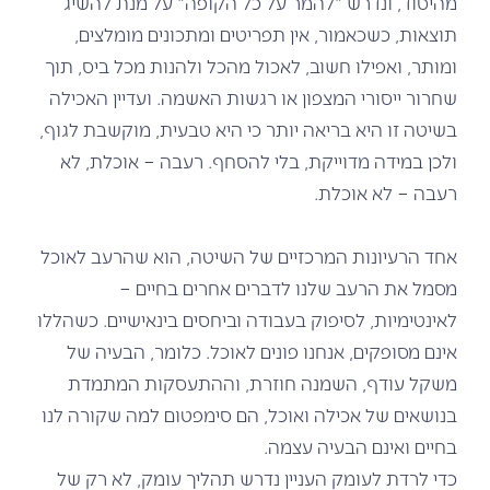
מהיסוד, ונדרש "להמר על כל הקופה" על מנת להשיג
תוצאות, כשכאמור, אין תפריטים ומתכונים מומלצים,
ומותר, ואפילו חשוב, לאכול מהכל ולהנות מכל ביס, תוך
שחרור ייסורי המצפון או רגשות האשמה. ועדיין האכילה
בשיטה זו היא בריאה יותר כי היא טבעית, מוקשבת לגוף,
ולכן במידה מדוייקת, בלי להסחף. רעבה – אוכלת, לא
רעבה – לא אוכלת.
אחד הרעיונות המרכזיים של השיטה, הוא שהרעב לאוכל
מסמל את הרעב שלנו לדברים אחרים בחיים –
לאינטימיות, לסיפוק בעבודה וביחסים בינאישיים. כשהללו
אינם מסופקים, אנחנו פונים לאוכל. כלומר, הבעיה של
משקל עודף, השמנה חוזרת, וההתעסקות המתמדת
בנושאים של אכילה ואוכל, הם סימפטום למה שקורה לנו
בחיים ואינם הבעיה עצמה.
כדי לרדת לעומק העניין נדרש תהליך עומק, לא רק של