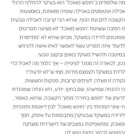
מה שלומדים ב'חופש מאוכל' הוא בעיקר להחליף הרגלי
אכילה אוטומטים באכילה שפויה ומאוזנת, באמצעות
הקשבה לתבונת הגוף, שהיא הכי קרובה לאכילה טבעית.
זו הסיבה ששיטת 'חופש מאוכל' לא מציעה תפריטים
ומתכונים לירידה במשקל, מכיוון שהיא לא 'מתיימרת
לדעת' איזה תפריט עשוי לאפשר לאיזו אישה להרגיש
במיטבה ולהשיל משקל באופן ובקצב טבעי.
נכון, לכאורה זה מנוגד לציפייה – איך נלמד מה לאכול כדי
לרדת במשקל ולצמצם מידות, ממי ש'לא יודעת'?
נקודה זו מעלה, לעיתים קרובות, ספקות וחששות.
כי ההנחה שמישהו, שם בחוץ, יודע, היא הנחה שמנוגדת
לרעיון של 'חופש בחירה' מתוך הקשבה, שהוא, כאמור,
ה-שוני המהותי בין 'חופש מאוכל' לבין דיאטות ותוכניות
לירידה במשקל שבעיקרן מתבססות על איפוק, חסך
ומאבק, ומתאפיינות במצבים של הישרדות ומצוקה
והחופש לבחור פחות נגיש לנו.