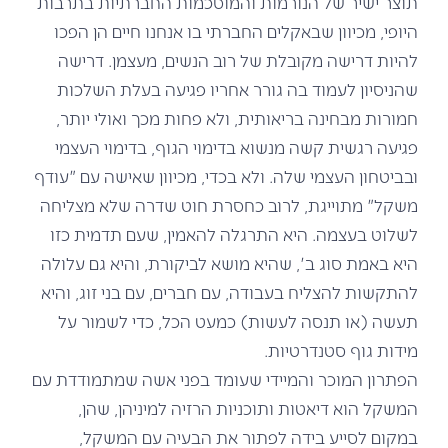
תוצר ישיר של הנורמות והמוסכמות החברתיות בתרבות
היופי, מכיוון שבאקלים החברתי בו אנחנו חיים הן הפכו
להיות דרישה מקובלת של רוב הנשים, מעצמן. דרישה
שהניסיון לעמוד בה גורר אחריו פגיעה בעלת השלכות
חמורות מבחינה בריאותית, ולא פחות מכך ואולי יותר,
פגיעה רגשית קשה מנשוא בדימוי הגוף, בדימוי העצמי
ובביטחון העצמי שלה. ולא בכדי, מכיוון שאישה עם "עודף
משקל" מתוייגת, לרוב כחסרת חוט שדרה שלא מצליחה
לשלוט בעצמה. היא התרגלה להאמין, שעם תדמית כזו
היא באמת סוג ב', שהיא מושא לביקורת, והיא גם עלולה
להתקשות להצליח בעבודה, עם חברים, עם בני זוג, והיא
תעשה (או תנסה לעשות) כמעט הכל, כדי לשמור על
מידות גוף סטנדרטיות.
הפתרון המוכר והמיידי שעומד בפני אשה שמתמודדת עם
המשקל הוא דיאטות ותוכניות הרזיה למיניהן, שהן,
במקום לסייע בידה לפתור את הבעיה עם המשקל,