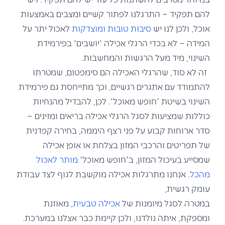
להם תפקיד – התרגלנו לפתור קשיים ומצבים באמצעות
אוכל, ולכן לנו יש
סיבות טובות ומוצדקות
לאכול יתר על
המידה – לא בכדי הרגלי אכילה 'יושבים' בפירמידת
השינוי, מיד מעל הרגשות והמחשבות.
זה לא סוד, שהרגלי האכילה הם סימפטום, שמטרתו
להתמודד עם אתגרים רגשיים, וכך מתייחסת גם פירמידת
השינוי בשיטת 'חופש מאוכל'. לכן, להבדיל מהנחיות
כוללות שמציעות לסגל הרגלי אכילה בריאים ומזינים –
סדר ארוחות קבוע על פני רצף היממה, בחירה קפדנית
של תפריטים והרכבי המזון בצלחת או אופן אכילה
שמסייע בעיכול המזון, ב'חופש מאוכל'
מותר לאכול
מהכל
. אנחנו מתרגלות אכילה מוקשבת לגוף לצד עבודת
עומק רגשית,
במטרה לסגל מיומנות של
אכילה טבעית
, מאוזנת
ומספקת, איתה נולדנו, ולכן קיימת כבר אצלנו במערכת.