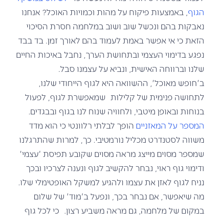
הגוף
, באמצעות פיקוח על מהות וכמויות האוכל? אנחנו
נאבקות בהם ונכשל שוב ושוב במלחמה חסרת הסיכוי
הזאת כי אי אפשר באמת לעמוד בהם לאורך זמן. בד בבד
נפגע בדימוי העצמי ובתחושת הערך, נחבל באיכות החיים
שלנו וברווחה האישית, ונביא על עצמנו סבל.
ב'חופש מאוכל', ההשוואה היא לגוף הייחודי שלנו,
לתחושה פנימית של קלילות שמאפשרת לגוף, לפעול
בנוחות ובאופן מיטבי, ולחוויה שנוח לנו בגוף ובבגדים.
המספר על המאזניים
הופך לבלתי רלוונטי כי הוא מדד
משווה לסטנדרט מכליל נורמטיבי. כך, למרות שהתרגלנו
שמספר מסוים מייצג מראה מסוים שקובע תפיסת 'עצמי'
ודימוי גוף ראוי, נבחר להקשיב לגוף ונענה לצרכיו ובכך
נניח לגוף לאזן את עצמו ולהגיע למשקל האופטימלי שלו.
מה שיאפשר, אם נבחר בכך, ונפעל ב'מוד' של שלום
במקום של מלחמה, גם מראה משביע רצון. כי לכל גוף