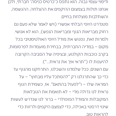
ודימוי עצמי גבוה. הוא נתפס כ'כרטיס כניסה' חברתי, ולכן
אנחנו תולות בצמצום ההיקפים את ההצלחה, ההגשמה,
והשתלבות מוצלחת בחיים.
סטנדרט היופי הבלתי אפשרי (ויש לאמר שלא פעם גם
רחוק מבריאות הגוף ומבריאות הנפש), הוא לא אנושי.
ולמרות זאת, נפגוש את מודל היופי האולטימטיבי בכל
מקום – במדיה החברתית, בבחירת מועמדות לפרסומות,
בקרב כוכבות הקולנוע, ובציפיה של הסביבה הקרובה
להיענות לו ("תראי איך את נראית…").
עם השנים, ככל שלמדנו והשכלנו, התרחקנו מהגוף עד
כדי כך שהתרגלנו רק "להסתכל עליו מבחוץ" – על
המראה שלו – ו"לפעול בהתאם". אז, כשמידת הגוף
נראית לנו גדולה מדי – לא תואמת את הטבלאות
המקובלות והמודל הפופולרי – ברור לנו שנדרש לעשות
שינוי דרסטי באכילה, כדי לצמצם היקפים ולרזות כדי
להראות טוב.