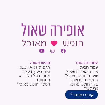
Y
I
F
o
n
a
u
s
c
עמודים באתר
חופש מאוכל
t
t
e
עמוד הבית
תוכנית RESTART
u
a
b
אודות אופירה שאול
שיחת יעוץ 1 על 1
b
g
o
שיטת 'חופש מאוכל'
מתנה מכל הלב - 4
e
r
o
המלצות ועדויות
התחנות
a
k
בלוג חופש מאוכל
הספר 'חופש מאוכל'
m
צרי קשר
®
קורס האווטר