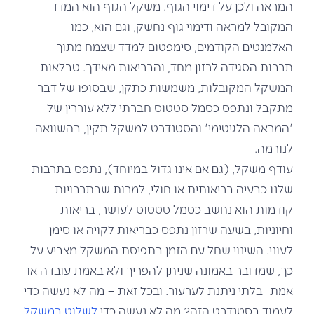
המראה ולכן על דימוי הגוף. משקל הגוף הוא המדד
המקובל למראה ודימוי גוף נחשק, וגם הוא, כמו
האלמנטים הקודמים, סימפטום למדד שצמח מתוך
תרבות הסגידה לרזון מחד, והבריאות מאידך. טבלאות
המשקל המקובלות, משמשות כתקן, שבסופו של דבר
מתקבל ונתפס כסמל סטטוס חברתי ללא עוררין של
'המראה הלגיטימי' והסטנדרט למשקל תקין, בהשוואה
לנורמה.
עודף משקל, (גם אם אינו גדול במיוחד), נתפס בתרבות
שלנו כבעיה בריאותית או חולי, למרות שבתרבויות
קודמות הוא נחשב כסמל סטטוס לעושר, בריאות
וחיוניות, בשעה שרזון נתפס כבריאות לקויה או סימן
לעוני. השינוי שחל עם הזמן בתפיסת המשקל מצביע על
כך, שמדובר באמונה שניתן להפריך ולא באמת עובדה או
אמת בלתי ניתנת לערעור. ובכל זאת – מה לא נעשה כדי
לעמוד בסטנדרט הזה? מה לא נעשה כדי
לשלוט במשקל