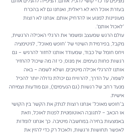
מציפים עד כדי קושי להכיל אותם. הציפייה להעלים אותם
בעזרת אוכל היא לא ריאלית, ואנחנו גם לא בהכרח
מעוניינות למנוע או להדחיק אותם. אנחנו לא רוצות
'לאכול אותם'.
עולם הרגש שמעצב ומשמר את הרגלי האכילה הרגשית,
מקבל, בפירמידת השינוי של 'חופש מאוכל', לגיטימציה
ויחס חומל של כבוד, שמעודד אותנו לחזור להרגיש – גם
רגשות פחות נעימים. אין מנוס, כי זה מה שיכול להחזיר
אותנו להרגלי אכילה מיטיבים. ושלא לשמה – באה
לשמה, על הדרך, להרוויח גם יכולת גדולה יותר להכיל
מנעד רחב של רגשות (גם הנעימים!), וגם מודעות וצמיחה
אישית.
ב'חופש מאוכל' אנחנו רוצות לנתק את הקשר בין הקושי
או הכאב – לתגובה האוטומטית לפנות לאוכל, וזאת
באמצעות בחירה במחשבה מיטיבה. כך אנחנו לומדות
לאפשר תחושות ורגשות, ולאכול רק כדי להזין את