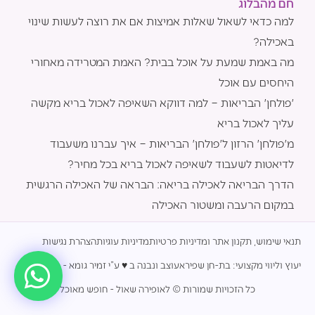
חם מהבלוג
למה כדאי לשאול שאלות אמיצות אם את רוצה לעשות שינוי
באכילה?
מה באמת שמעת על אוכל בבית? האמת המטרידה מאחורי
היחסים עם אוכל
'פולחן' הבריאות – למה דווקא השאיפה לאכול בריא מקשה
עליך לאכול בריא
מ'פולחן' הרזון ל'פולחן' הבריאות – איך עברנו משעבוד
לדיאטות לשעבוד לשאיפה לאכול בריא בכל מחיר?
הדרך הבריאה לאכילה בריאה: הבראה של האכילה הרגשית
במקום הרעבה ומשטור האכילה
תנאי שימוש, תקנון אתר ומדיניות פרטיות
מדיניות עוגיות
הצהרת נגישות
יעוץ וליווי מקצועי: בת-חן שפירא
עוצב ונבנה ב ♥︎ ע”י זמיר גומא - הסטודיו
כל הזכויות שמורות © לאופירה שאול - חופש מאוכל