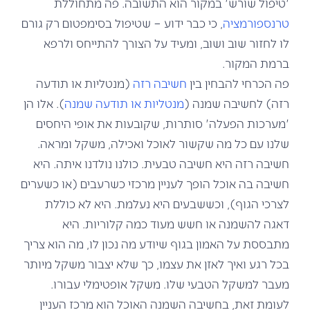
'טיפול שורש' במקור הוא התשובה. פה מתחוללת
טרנספורמציה
, כי כבר ידוע – שטיפול בסימפטום רק גורם
לו לחזור שוב ושוב, ומעיד על הצורך להתייחס ולרפא
ברמת המקור.
פה הכרחי להבחין בין
חשיבה רזה
(מנטליות או תודעה
רזה) לחשיבה שמנה (
מנטליות או תודעה שמנה
). אלו הן
'מערכות הפעלה' סותרות, שקובעות את אופי היחסים
שלנו עם כל מה שקשור לאוכל ואכילה, משקל ומראה.
חשיבה רזה היא חשיבה טבעית. כולנו נולדנו איתה. היא
חשיבה בה אוכל הופך לעניין מרכזי כשרעבים (או כשערים
לצרכי הגוף), וכששבעים היא נעלמת. היא לא כוללת
דאגה להשמנה או חשש מעוד כמה קלוריות. היא
מתבססת על האמון בגוף שיודע מה נכון לו, מה הוא צריך
בכל רגע ואיך לאזן את עצמו, כך שלא יצבור משקל מיותר
מעבר למשקל הטבעי שלו. משקל אופטימלי עבורו.
לעומת זאת, בחשיבה השמנה האוכל הוא מרכז העניין