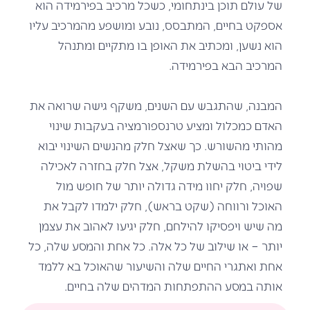
של עולם תוכן בינתחומי, כשכל מרכיב בפירמידה הוא
אספקט בחיים, המתבסס, נובע ומושפע מהמרכיב עליו
הוא נשען, ומכתיב את האופן בו מתקיים ומתנהל
המרכיב הבא בפירמידה.
המבנה, שהתגבש עם השנים, משקף גישה שרואה את
האדם כמכלול ומציע טרנספורמציה בעקבות שינוי
מהותי מהשורש. כך שאצל חלק מהנשים השינוי יבוא
לידי ביטוי בהשלת משקל, אצל חלק בחזרה לאכילה
שפויה, חלק יחוו מידה גדולה יותר של חופש מול
האוכל ורווחה (שקט בראש), חלק ילמדו לקבל את
מה שיש ויפסיקו להילחם, חלק יגיעו לאהוב את עצמן
יותר – או שילוב של כל אלה. כל אחת והמסע שלה, כל
אחת ואתגרי החיים שלה והשיעור שהאוכל בא ללמד
אותה במסע ההתפתחות המדהים שלה בחיים.