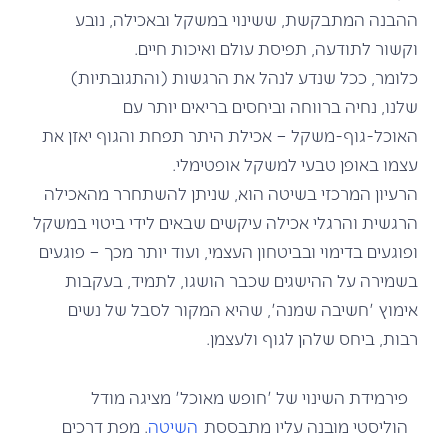
ההבנה המתבקשת, ששינוי במשקל ובאכילה, נובע
וקשור לתודעה, תפיסת עולם ואיכות חיים.
כלומר, ככל שנדע לנהל את הרגשות (והתגובתיות)
שלנו, נחיה ברווחה וביחסים בריאים יותר עם
האוכל-גוף-משקל – אכילת היתר תפחת והגוף יאזן את
עצמו באופן טבעי למשקל אופטימלי.
הרעיון המרכזי בשיטה הוא, שניתן להשתחרר מהאכילה
הרגשית והרגלי אכילה עיקשים שבאים לידי ביטוי במשקל
ופוגעים בדימוי ובביטחון העצמי, ועוד יותר מכך – פוגעים
בשמירה על ההישגים שכבר הושגו, לתמיד, בעקבות
אימוץ 'חשיבה שמנה', שהיא המקור לסבל של נשים
רבות, ביחס שלהן לגוף ולעצמן.
פירמידת השינוי של 'חופש מאוכל' מציגה מודל
הוליסטי מובנה עליו מתבססת
השיטה
. מפת דרכים