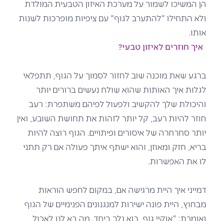
הן המשיכו לשמור על מערכת האיזון הטבעית המולדת
ולא התחילו "להתערב לגוף" עם ציפיות מופרכות לשנות
אותו.
איך חוזרים לאיזון טבעי?
ברגע שאת מוכנה שוב לחזור לסמוך על הגוף, תתפלאי
לגלות איך האותות שהוא שולח נעשים ברורים יותר
והיכולת שלך להקשיב ולפעול לפיהם משתפרת: רעב
חוזר להיות רעב, קל יותר לזהות את תחושת השובע, ואין
יותר סחרחרה של איסורים ופיתויים. הגוף רוצה להיות
בריא, חזק ומאוזן, והוא ישתף איתך פעולה אם רק תתני
לו את האפשרות.
דמייני איך היית מרגישה אם, במקום לחפש הוראות
מבחוץ, היית פונה ישירות למנגנונים הפנימיים של הגוף
ואומרת: "אוקיי גוף, בוא נלך ביחד. מה בא לנו לאכול