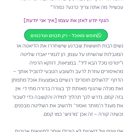
עכשיו? מה אתה צריך כרגע? כמה?"
הגוף יודע לאזן את עצמו [איך אני יודעת]
חופש מאוכל - רק תכנים ועדכונים
נשים רבות חוששות שברגע שישחררו את הדיאטה או
המגבלות שהשיתו על עצמן, הן לגמרי יאבדו שליטה
ו"יטרפו מכל הבא ליד". במציאות, דווקא הרפיה
מהאיסורים עוזרת לרעב ולשובע הטבעי להוביל אותך –
הדחף 'להשלים חוסרים' רגשיים באמצעות אוכל מתמתן
ואת מגלה שהגוף מאותת לך בצורה ברורה מתי די. אין
בזה קסם, נדרש לכך תהליך למידה והקשבה כדי לשבור
את מעגל ה'מותר ואסור' ולהשיב את השליטה מבפנים.
וכשזה קורה – זה אכן 'מרגיש' כמו קסם.
אם שנים של דיאטות לא הובילו אותך לתוצאות ארוכות