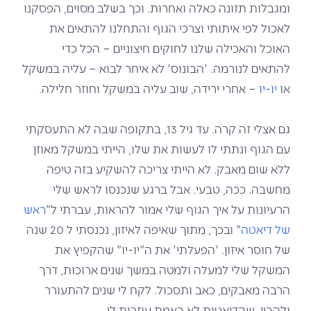
ומגבלות תזונה כאלה ואחרות. וכך בשלב מסוים, הפסקנו
לאכול לפי איתותי וצרכי הגוף והתחלנו להתאים את
האוכל והאכילה שלנו לחוקים חיצוניים – הכל כדי
להתאים לנורמה. 'הבונוס' לא איחר לבוא – עליה במשקל
או
יו-יו
– אחרי ירידה, שוב עליה במשקל וחוזר חלילה.
גם אצלי זה קרה. עד גיל 13, בתקופה שבה לא התעסקתי
עם הגוף ונתתי לו לעשות את שלו, הייתי במשקל מאוזן
ללא שום מאבק. לא הייתי צריכה להשקיע בזה טיפה
מחשבה. ככה, טבעי. אבל ברגע שנכנסו לראש שלי
הרעיונות על איך הגוף שלי אמור להראות, עברתי ל"
ראש
של דיאטה
" ובכך, מתוך שאיפה לאיזון, נכנסתי ל 20 שנה
של חוסר איזון. 'הפעלתי' את ה"יו-יו" שהקפיץ את
המשקל שלי למעלה ולמטה במשך שנים ארוכות, דרך
הרבה מאבקים, כאב ותסכול. לקח לי שנים להתעורר
ולהבין, שהדיאטות לא באמת עוזרות לי.