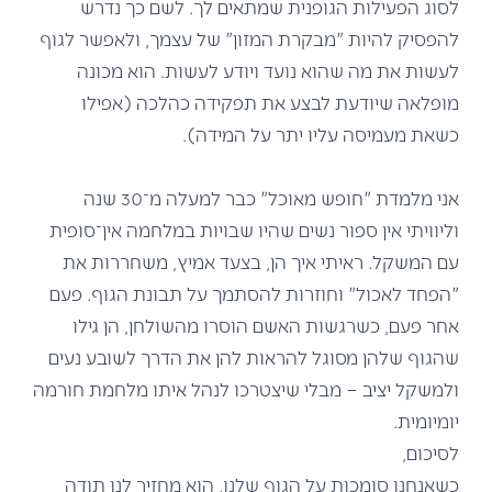
לסוג הפעילות הגופנית שמתאים לך. לשם כך נדרש
להפסיק להיות "מבקרת המזון" של עצמך, ולאפשר לגוף
לעשות את מה שהוא נועד ויודע לעשות. הוא מכונה
מופלאה שיודעת לבצע את תפקידה כהלכה (אפילו
כשאת מעמיסה עליו יתר על המידה).
אני מלמדת "חופש מאוכל" כבר למעלה מ־30 שנה
וליוויתי אין ספור נשים שהיו שבויות במלחמה אין־סופית
עם המשקל. ראיתי איך הן, בצעד אמיץ, משחררות את
"הפחד לאכול" וחוזרות להסתמך על תבונת הגוף. פעם
אחר פעם, כשרגשות האשם הוסרו מהשולחן, הן גילו
שהגוף שלהן מסוגל להראות להן את הדרך לשובע נעים
ולמשקל יציב – מבלי שיצטרכו לנהל איתו מלחמת חורמה
יומיומית.
לסיכום,
כשאנחנו סומכות על הגוף שלנו, הוא מחזיר לנו תודה