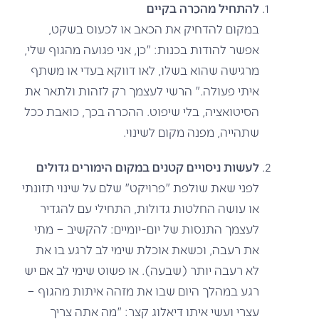
להתחיל מהכרה בקיים
במקום להדחיק את הכאב או לכעוס בשקט,
אפשר להודות בכנות: "כן, אני פגועה מהגוף שלי,
מרגישה שהוא בשלו, לאו דווקא בעדי או משתף
איתי פעולה." הרשי לעצמך רק לזהות ולתאר את
הסיטואציה, בלי שיפוט. ההכרה בכך, כואבת ככל
שתהייה, מפנה מקום לשינוי.
לעשות ניסויים קטנים במקום הימורים גדולים
לפני שאת שולפת "פרויקט" שלם על שינוי תזונתי
או עושה החלטות גדולות, התחילי עם להגדיר
לעצמך התנסות של יום-יומיים: להקשיב – מתי
את רעבה, וכשאת אוכלת שימי לב לרגע בו את
לא רעבה יותר (שבעה). או פשוט שימי לב אם יש
רגע במהלך היום שבו את מזהה איתות מהגוף –
עצרי ועשי איתו דיאלוג קצר: "מה אתה צריך