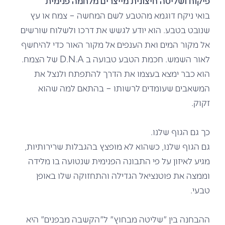
פיקוח ושליטה חיצונית מייצרים מלחמה פנימית
בואי ניקח דוגמא מהטבע לשם המחשה – צמח או עץ
שנובט בטבע. הוא יודע לגשש את דרכו ולשלוח שורשים
אל מקור המים ואת הענפים אל מקור האור כדי להיחשף
לאור השמש. חכמת הטבע טבועה ב D.N.A של הצמח.
הוא כבר ימצא בעצמו את הדרך להתפתח ולנצל את
המשאבים שעומדים לרשותו – בהתאם למה שהוא
זקוק.
כך גם הגוף שלנו.
גם הגוף שלנו, כשהוא לא מופצץ בהגבלות שרירותיות,
מגיע לאיזון על פי התבונה הפנימית שנטועה בו מלידה
וממצה את פוטנציאל הגדילה והתחזוקה שלו באופן
טבעי.
ההבחנה בין "שליטה מבחוץ" ל"הקשבה מבפנים" היא