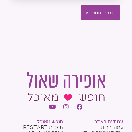
Y
I
F
o
n
a
u
s
c
עמודים באתר
חופש מאוכל
t
t
e
עמוד הבית
תוכנית RESTART
u
a
b