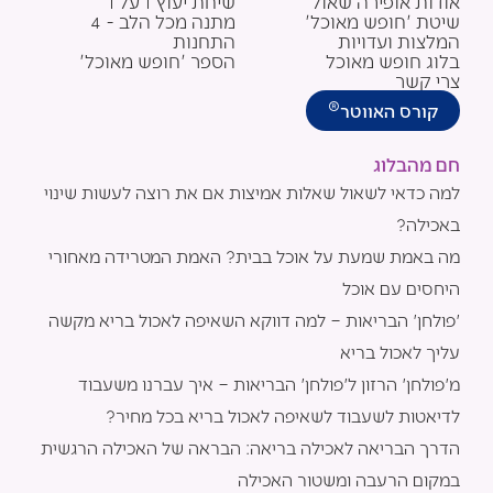
אודות אופירה שאול
שיחת יעוץ 1 על 1
b
g
o
שיטת 'חופש מאוכל'
מתנה מכל הלב - 4
e
r
o
המלצות ועדויות
התחנות
a
k
בלוג חופש מאוכל
הספר 'חופש מאוכל'
m
צרי קשר
®
קורס האווטר
חם מהבלוג
למה כדאי לשאול שאלות אמיצות אם את רוצה לעשות שינוי
באכילה?
מה באמת שמעת על אוכל בבית? האמת המטרידה מאחורי
היחסים עם אוכל
'פולחן' הבריאות – למה דווקא השאיפה לאכול בריא מקשה
עליך לאכול בריא
מ'פולחן' הרזון ל'פולחן' הבריאות – איך עברנו משעבוד
לדיאטות לשעבוד לשאיפה לאכול בריא בכל מחיר?
הדרך הבריאה לאכילה בריאה: הבראה של האכילה הרגשית
במקום הרעבה ומשטור האכילה