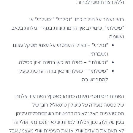
וללא רצון חופשי לבחור.
בואי נעצור על מילים כמו: "נפלתי" "נכשלתי" או
"פישלתי".
שימי לב איך הן מרגישות בגוף – מלוות בכאב
ואשמה.
"נפלתי" – כאילו העמסתי על עצמי משקל עצום
ונשברתי.
"נכשלתי" – כאילו היו כאן בחינה וציון פסילה.
"פישלתי" – כאילו יש כאן בגידה ערכית שעלי
להתבייש בה.
האמנם ביס נוסף מעוגה כמוהו כאסון? האם עוד צלחת
של פסטה מעידה על כישלון טוטאלי? רובן של
הסיטואציות האלו לא כה דרמטיות כשמסתכלים עליהן
בעין שקולה. נכון אכלתי למרות שלא התכוונתי. אולי זה
לא תאם את היעדים שלי, או את הציפיות שלי מעצמי, אבל