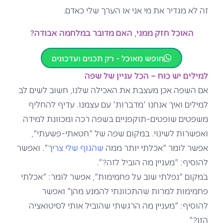
זה לא מגדיר את מי אני או הערך שלי כאדם.
האוכל חזק ממני, האם מדובר במלחמה אבודה?
חופש מאוכל - רק תכנים ועדכונים
למילים יש כוח –
הכל עניין של שפה
אם השפה אכן מעצבת את האכילה שלנו, חשוב לשים לב
למילים ואיך אנחנו 'מדברות' עם עצמנו. עדיף להחליף
משפטים שופטים-תוקפניים בשפה רכה ומכוונת למידה
ואפשרות לשינוי. במקום שפה של "חטאתי-פשעתי",
אפשר לומר "אכלתי יותר ממה
שהגוף שלי צריך
". ואפשר
להוסיף: "מעניין מה הוביל לזה?".
במקום "נפלתי שוב על פחמימות", אפשר לומר: "אכלתי
פחמימות למרות שהתכוונתי להמנע מהן" ואפשר
להוסיף: "מעניין מה הרגשתי שהוביל אותי לסיטואציה
הזו?"