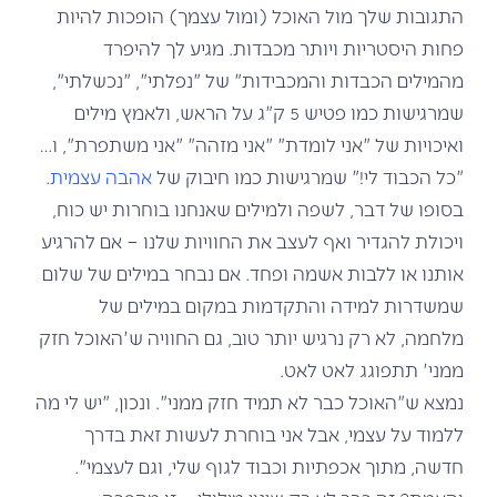
התגובות שלך מול האוכל (ומול עצמך) הופכות להיות
פחות היסטריות ויותר מכבדות. מגיע לך להיפרד
מהמילים הכבדות והמכבידות" של "נפלתי", "נכשלתי",
שמרגישות כמו פטיש 5 ק"ג על הראש, ולאמץ מילים
ואיכויות של "אני לומדת" "אני מזהה" "אני משתפרת", ו…
"כל הכבוד לי!" שמרגישות כמו חיבוק של
אהבה עצמית
.
בסופו של דבר, לשפה ולמילים שאנחנו בוחרות יש כוח,
ויכולת להגדיר ואף לעצב את החוויות שלנו – אם להרגיע
אותנו או ללבות אשמה ופחד. אם נבחר במילים של שלום
שמשדרות למידה והתקדמות במקום במילים של
מלחמה, לא רק נרגיש יותר טוב, גם החוויה ש'האוכל חזק
ממני' תתפוגג לאט לאט.
נמצא ש"האוכל כבר לא תמיד חזק ממני". ונכון, "יש לי מה
ללמוד על עצמי, אבל אני בוחרת לעשות זאת בדרך
חדשה, מתוך אכפתיות וכבוד לגוף שלי, וגם לעצמי".