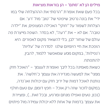
מילים הן לא 'סתם' – הן בוראות מציאות
בכל פעם שאת אומרת "הרסתי את הההצלחה שלי במו
ידי" את בונה נרטיב שיפוטי של 'טוב' מול 'רע'. אם
הצלחת לשמור על "חוקי" האכילה המצופים, את "ילדה
טובה". אם לא – את "רעה", לא בסדר. השפה מייצרת פה
עולם של שחור־לבן, בלי להשאיר מקום לאפורים. היא
הופכת את חיי היומיום שלנו לסדרה של 'עליות'
ו'נפילות', במקום מסע שמאפשר ללמוד, להבין,
להתפתח.
כשאת מאמינה בכל ליבך ואומרת לעצמך – "האוכל חזק
ממני" את למעשה מגדירה את עצמך כ'חלשה'. את
נותנת לאוכל דמות של יריב חזק עם יכולות ואג'נדה,
במקום לזכור שזה רק אוכל – חפץ דומם, עם טעם חולף
(נכון, טעים ואפילו מנחם ומרגיע, ובכל זאת…), ומציירת
את עצמך בדמות של אחת ללא יכולת עמידה מול פיתוים