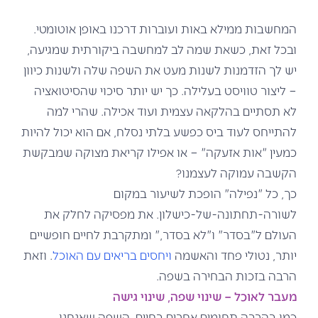
המחשבות ממילא באות ועוברות דרכנו באופן אוטומטי.
ובכל זאת, כשאת שמה לב למחשבה ביקורתית שמגיעה,
יש לך הזדמנות לשנות מעט את השפה שלה ולשנות כיוון
– ליצור טוויסט בעלילה. כך יש יותר סיכוי שהסיטואציה
לא תסתיים בהלקאה עצמית ועוד אכילה. שהרי למה
להתייחס לעוד ביס כפשע בלתי נסלח, אם הוא יכול להיות
כמעין "אות אזעקה" – או אפילו קריאת מצוקה שמבקשת
הקשבה עמוקה לעצמנו?
כך, כל "נפילה" הופכת לשיעור במקום
לשורה-תחתונה-של-כישלון. את מפסיקה לחלק את
העולם ל"בסדר" ו"לא בסדר," ומתקרבת לחיים חופשיים
יותר, נטולי פחד והאשמה
ויחסים בריאים עם האוכל
. וזאת
הרבה בזכות הבחירה בשפה.
מעבר לאוכל – שינוי שפה, שינוי גישה
כמו בהרבה תחומים אחרים בחיים, השפה שאנחנו