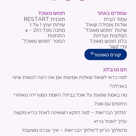
o
n
a
u
s
c
עמודים באתר
חופש מאוכל
t
t
e
עמוד הבית
תוכנית RESTART
u
a
b
אודות אופירה שאול
שיחת יעוץ 1 על 1
b
g
o
שיטת 'חופש מאוכל'
מתנה מכל הלב - 4
e
r
o
המלצות ועדויות
התחנות
a
k
בלוג חופש מאוכל
הספר 'חופש מאוכל'
m
צרי קשר
®
קורס האווטר
חם מהבלוג
למה כדאי לשאול שאלות אמיצות אם את רוצה לעשות שינוי
באכילה?
מה באמת שמעת על אוכל בבית? האמת המטרידה מאחורי
היחסים עם אוכל
'פולחן' הבריאות – למה דווקא השאיפה לאכול בריא מקשה
עליך לאכול בריא
מ'פולחן' הרזון ל'פולחן' הבריאות – איך עברנו משעבוד