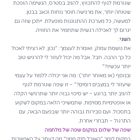
שגורמת לגוף להתכווץ, להגיב בסטרס, הנשימה הופכת
שטוחה יותר, את מרגישה חוסר נוחות וכאב בבטן.
למעשה, כל מערכת ההתגוננות מופעלת. ייתכן שזה גם
יגרום לך לאכילה רגשית שתחמיר את החוויה.
השני
:
את נושמת עמוק, ואומרת לעצמך: "נכון, לא רציתי לאכול
כל כך הרבה. חבל. אבל מה יכול לעזור לי להרגיש טוב
יותר עכשיו?"
ובנוסף (או מאוחר יותר): מה אני יכולה ללמוד על עצמי
שיעזור לי במצבים דומים?" – זו שפה שגורמת לגוף
להגיב יותר ברוגע – יש סיכוי גבוה יותר שתרגישי הקלה
או אופטימיות מסוימת. שתמשיכי הלאה במקום לשקוע
בתסכול. ועם סבירות גבוהה יותר שבפעם הבאה, עם
התרגול – תבחרי אחרת.
שפה של שלום במקום שפה של מלחמה
במקום לומר "האוכל חזק ממני" מה דעתך על האפשרות