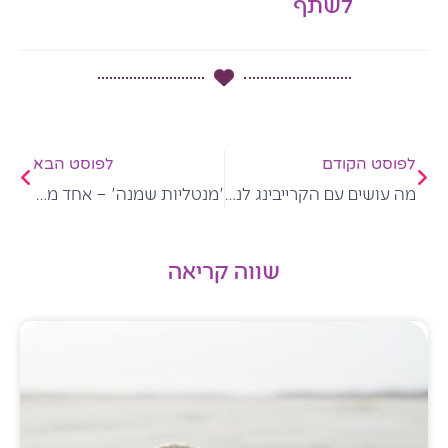
לשתף
קודם
הבא
לפוסט הקודם
לפוסט הבא
מה עושים עם הקרייבינג לנשנושים שמתקיף אותנו בשעות הערב והלילה?
'מנטליות שמנה' – אחד מגורמי ההשמנה השכיחים ביותר שלא מספיק מדברים עליהם
שווה קריאה