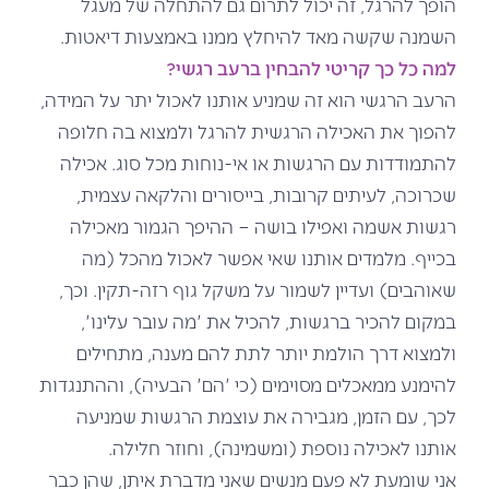
הופך להרגל, זה יכול לתרום גם להתחלה של מעגל
השמנה שקשה מאד להיחלץ ממנו באמצעות דיאטות.
למה כל כך קריטי להבחין ברעב רגשי?
הרעב הרגשי הוא זה שמניע אותנו לאכול יתר על המידה,
להפוך את האכילה הרגשית להרגל ולמצוא בה חלופה
להתמודדות עם הרגשות או אי-נוחות מכל סוג. אכילה
שכרוכה, לעיתים קרובות, בייסורים והלקאה עצמית,
רגשות אשמה ואפילו בושה – ההיפך הגמור מאכילה
בכייף. מלמדים אותנו שאי אפשר לאכול מהכל (מה
שאוהבים) ועדיין לשמור על משקל גוף רזה-תקין. וכך,
במקום להכיר ברגשות, להכיל את 'מה עובר עלינו',
ולמצוא דרך הולמת יותר לתת להם מענה, מתחילים
להימנע ממאכלים מסוימים (כי 'הם' הבעיה), וההתנגדות
לכך, עם הזמן, מגבירה את עוצמת הרגשות שמניעה
אותנו לאכילה נוספת (ומשמינה), וחוזר חלילה.
אני שומעת לא פעם מנשים שאני מדברת איתן, שהן כבר