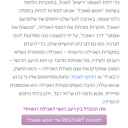
כדי לתת לעצמנו 'רישיון' לאכול, בתוכניות הלימוד
בשיטת 'חופש מאוכל', אנחנו לומדות להיות בחמלה
כלפי עצמנו, באהבה לגוף שלנו ויחסים של שלום עם
האוכל. חוקרות ומגלות את דפוסי האכילה, "פוגשות את
עצמנו" 'דרך האוכל', על ידי הקשבה כנה ומודעות לגוף,
לצרכיו, כמו גם לצרכים הרגשיים שלנו, כדי להבחין
במקורות האכילה הרגשית – האכילה המיותרת כשלא
רעבים. ולצידה, מה שפחות מדובר בו הוא הרעב הרגשי –
המצב שמקדים את עצם פעולת האכילה – והוא החשק,
ה'בא לי' או
הדחף לאכול
. פחות מתייחסים אליו כי ברגע
שהוא עולה, הרבה פעמים פעולת האכילה היא אוטומטית
ומיידית. מכאן נדמה לנו ש"חד הם", ולכן בלתי ניתנים
להפרדה.
מה ההבדל בין רעב רגשי לאכילה רגשית?
לתוכנית RESTART של 'חופש מאוכל'