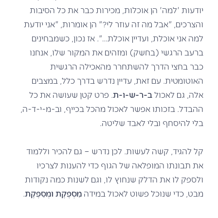
יודעות 'למה' הן אוכלות, מכירות כבר את כל הסיבות
והצרכים, "אבל מה זה עוזר לי?" הן אומרות, "אני יודעת
למה אני אוכלת, ועדיין אוכלת…". אז נכון, כשמבחינים
ברעב הרגשי (בחשק) ומזהים את המקור שלו, אנחנו
כבר בחצי הדרך להשתחרר מהאכילה הרגשית
האוטומטית. עם זאת, עדיין נדרש בדרך כלל, במצבים
אלה, גם לאכול
ב-ר-ש-ו-ת
. פרט קטן שעושה את כל
ההבדל. בזכותו אפשר לאכול מהכל בכייף, וב-מ-י-ד-ה,
בלי להיסחף ובלי לאבד שליטה.
קל להגיד, קשה לעשות. לכן נדרש – גם להכיר וללמוד
את תבונתו המופלאה של הגוף כדי להענות לצרכיו
ולספק לו את הדלק שנחוץ לו, וגם לשנות כמה נקודות
מבט, כדי שנוכל פשוט לאכול במידה
מַסְפֶּקֶת ומְסַפֶּקֶת
.