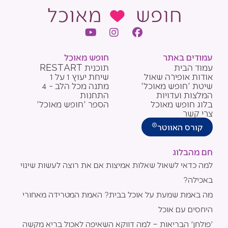
Y
I
F
o
n
a
u
s
c
עמודים באתר
חופש מאוכל
t
t
e
עמוד הבית
תוכנית RESTART
u
a
b
אודות אופירה שאול
שיחת יעוץ 1 על 1
b
g
o
שיטת 'חופש מאוכל'
מתנה מכל הלב - 4
e
r
o
המלצות ועדויות
התחנות
a
k
בלוג חופש מאוכל
הספר 'חופש מאוכל'
m
צרי קשר
®
קורס האווטר
חם מהבלוג
למה כדאי לשאול שאלות אמיצות אם את רוצה לעשות שינוי
באכילה?
מה באמת שמעת על אוכל בבית? האמת המטרידה מאחורי
היחסים עם אוכל
'פולחן' הבריאות – למה דווקא השאיפה לאכול בריא מקשה