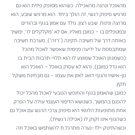
מהאוכל ונהנה מהאכילה. כשהוא מסופק פיזית הוא גם
מרגיש סיפוק רגשי, זה הולך ביחד. הוא מרגיש שובע, הוא
מרוצה ונינוח. שבע רצון. נולד עם אמון בגוף ובהורים
ובמטפלים בו – כמובן מאליו. אם לא 'מקלקלים לו', ימשיך
באותה דרך של חשיבה תקינה ('רזה'), מערכת חשיבה
שמתבססת על ידיעה פנימית שאפשר לאכול מהכל
(כשמגוון האוכל שמוצע לו הוא תלוי-תרבות הבית בו
הוא גדל כמובן), והוא לא עסוק באוכל – האוכל הוא
נון-אישיו והגוף דואג לאזן את עצמו – גם מבחינת משקל
תקין.
כמובן שהאמון בגוף והחופש הטבעי לאכול מהכל יכול
להפגם בהמשך, כשנושא הדימוי העצמי עולה על הפרק.
אחת מתופעות הלוואי היא סיפוק צרכי הרגש עם אוכל גם
כשהגוף אינו זקוק לו (אכילה רגשית),
וכשהתינוק-ילד-נערה מתרגל.ת להשתמש באוכל וזה