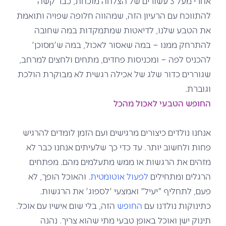
אחרי מעל 3 עשורים של הצלחה מוכחת, כבר קשה
להתווכח עם הרעיון הזה, שמהווה חלופה שפויה ותואמת
את הטבע שלנו, לדיאטות שמתמקדות במה שחובה
להתרחק ממנו – במה שאסור לאכול, במה ש'מסוכן'
להכניס לפה – ומכניסות פחדים, מתחים ולחצים למרחב,
שגוררים כדור שלג של אכילה רגשית לא מבוקרת הולכת
וגוברת.
החופש הטבעי לאכול מהכל
אנחנו נולדים כיצורים מרגישים ועם הזמן לומדים להרגיש
פחות ולחשוב יותר. עד כדי כך שלעיתים אנחנו כבר לא
מזהים את הרגשות או ממש מתעלמים מהם. מפתחים
הרגלים ומתחילים
לפעול אוטומטית
. והאוכל הופך, לא
פעם, לתחליף "יעיל" ואמצעי 'לספוג' את הרגשות.
כתינוקות נולדנו עם
החופש
הזה, בלי שום אישיו עם אוכל.
תינוק ישן ואוכל באופן טבעי מתי שהוא צריך. נהנה