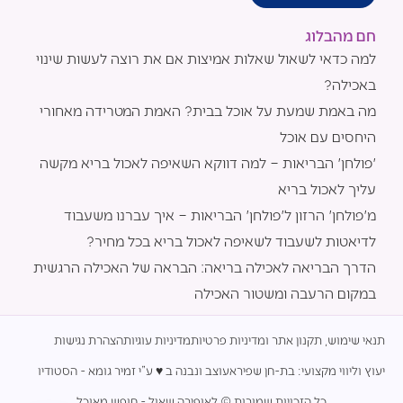
חם מהבלוג
למה כדאי לשאול שאלות אמיצות אם את רוצה לעשות שינוי
באכילה?
מה באמת שמעת על אוכל בבית? האמת המטרידה מאחורי
היחסים עם אוכל
'פולחן' הבריאות – למה דווקא השאיפה לאכול בריא מקשה
עליך לאכול בריא
מ'פולחן' הרזון ל'פולחן' הבריאות – איך עברנו משעבוד
לדיאטות לשעבוד לשאיפה לאכול בריא בכל מחיר?
הדרך הבריאה לאכילה בריאה: הבראה של האכילה הרגשית
במקום הרעבה ומשטור האכילה
תנאי שימוש, תקנון אתר ומדיניות פרטיות
מדיניות עוגיות
הצהרת נגישות
יעוץ וליווי מקצועי: בת-חן שפירא
עוצב ונבנה ב ♥︎ ע”י זמיר גומא - הסטודיו
כל הזכויות שמורות © לאופירה שאול - חופש מאוכל