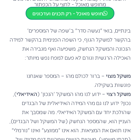
מחופש מאוכל - לחצי על הכפתור
חופש מאוכל - רק תכנים ועדכונים
בינתיים, בואי "נעשה סדר" ב'שפה של המספרים'
בהקשר למשקל הגוף, כי השפה הפנימית בהקשר למידה
הנכונה והמשקל הנחשק, משפיעה ואף מגבירה את
האכילה הרגשית וגורם לא פעם למפח נפש מיותר:
משקל מצוי
– ברור לכולם מהו – המספר שאנחנו
פוגשות בשקילה.
משקל רצוי
– ידוע לנו מהו המשקל 'הנכון' (
האידיאלי
),
נכון? ידוע לנו גם מהי המידה האידיאלית של הבגדים
שהולכת יחד עם המשקל האידיאלי. מה שמסבך את
העניין הוא, שהמספר הנחשק (של המשקל ושל הבגדים),
אינו תואם את המציאות. הוא אינו "ממוצע" ואינו "נורמלי"
(תרתי משמע). מעטות הנשים שמהוות דגם מדויק של