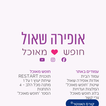
Y
I
F
o
n
a
u
s
c
עמודים באתר
חופש מאוכל
t
t
e
עמוד הבית
תוכנית RESTART
u
a
b
אודות אופירה שאול
שיחת יעוץ 1 על 1
b
g
o
שיטת 'חופש מאוכל'
מתנה מכל הלב - 4
e
r
o
המלצות ועדויות
התחנות
a
k
בלוג חופש מאוכל
הספר 'חופש מאוכל'
m
צרי קשר
®
קורס האווטר