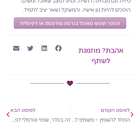
פיזית וגם מבחינה רגשית, ונגיע למצב שאוכל ומשקל
הופכים להיות נון אישיו, והמשקל נשאר יציב לתמיד.
הספר חופש מאוכל בגרסה מודפסת או דיגיטלית
אהבת? מוזמנת
לשתף
קודם
הבא
לפוסט הקודם
לפוסט הבא
הפחד להשמין – משמין! למה ואיך?
זה בסדר, שפוי ונורמלי לפנות לאוכל במצבי מצוקה