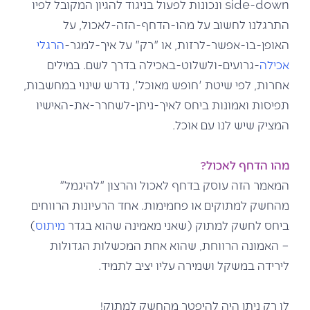
side-down ונכונות לפעול בניגוד להגיון המקובל לפיו
התרגלנו לחשוב על מהו-הדחף-הזה-לאכול, על
האופן-בו-אפשר-לרזות, או "רק" על איך-למגר-
הרגלי
אכילה
-גרועים-ולשלוט-באכילה בדרך לשם. במילים
אחרות, לפי שיטת 'חופש מאוכל', נדרש שינוי במחשבות,
תפיסות ואמונות ביחס לאיך-ניתן-לשחרר-את-האישיו
המציק שיש לנו עם אוכל.
מהו הדחף לאכול?
המאמר הזה עוסק בדחף לאכול והרצון "להיגמל"
מהחשק למתוקים או פחמימות. אחד הרעיונות הרווחים
ביחס לחשק למתוק (שאני מאמינה שהוא בגדר
מיתוס
)
– האמונה הרווחת, שהוא אחת המכשלות הגדולות
לירידה במשקל ושמירה עליו יציב לתמיד.
לו רק ניתן היה להיפטר מהחשק למתוק!