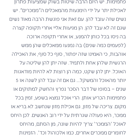
פחמימות. יש היום הרבה שיטות בשוק שמציעות פתרון
לאכילת יתר על ידי הימנעות מהמאכלים ה"ממכרים". יש
נשים שזה עובד להן. עם זאת אני פוגשת הרבה מאוד נשים
שגם זה לא עבד להן. הן מגיעות אליי אחרי תקופה קצרה
בה ניסו בכל כוחן להמנע, או אחרי תקופה ארוכה
(לפעמים כמה שנים) בה נמנעו ממאכלים שהן ממש
אוהבות, כי האמינו שזה יפתור, סוף כל סוף, את האכילה
הרגשית שלהן אחת ולתמיד. שזה יתן להן שליטה על
האוכל. יתן להן שקט, כמה הן רוצות לא להיות מודאגות
יותר מהאוכל והמשקל… גם אם זה עבד להן לשנה או 5
שנים – בסופו של דבר הסכר נפרץ והחשק למתוקים או
פחמימות הכריע אותן. הרי אוכל נמצא בשפע, זמין בכל
מקום. צריכה של מזון, גם אכילת מזון שנחשב לא בריא או
ממכר, היא פעולה שגרתית על ידי רוב האנשים. לכן היחס
לאוכל 'הממכר' צריך להיות שונה, מן הסתם, מהיחס
לחומרים ממכרים אחרים, כמו אלכוהול וכד'. הזמינות