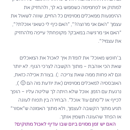
למתוק או לפחמימה כשממש בא לך, ולהחזיק את
ההימנעות ממאכלים מסוימים כל החיים, שווה לשאול את
עצמך "האם אני מרוצה?", "האם כיף לי כשאני אוכלת?",
"האם אני מרגישה במאבק? מקופחת? עייפה מלהחזיק
את עצמי?".
ב'חופש מאוכל' את לומדת איך לאכול את המאכלים
שאת הכי אוהבת – מתוך הקשבה לצרכי הגוף. לא יותר
וגם לא פחות ממה שאת צריכה :). בצורת אכילה כזאת,
האובססיה למאכלים מסוימים (את יודעת מה הם 🙂 ),
נרגעת עם הזמן. אוכל שלא היתה לך שליטה עליו – הופך
לכייף או ל"סתם עוד אוכל". הבחירה בין תפוח לעוגה
תגיע מתוך הקשבה לעצמך, ולא מתוך האמונה ש"אסור"
או הפחד שהעוגה תשמין אותך.
האם יש זמן מסוים ביום שבו עדיף לאכול מתוקים?