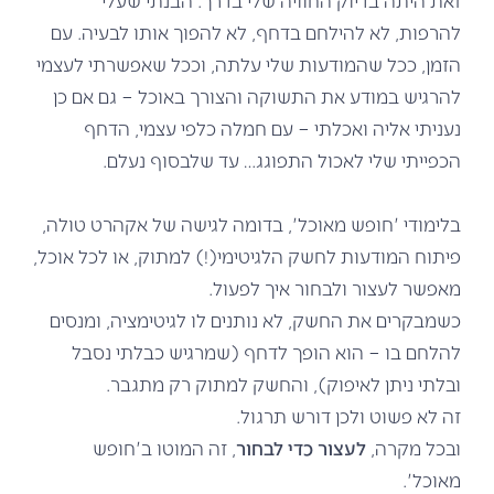
להרפות, לא להילחם בדחף, לא להפוך אותו לבעיה. עם
הזמן, ככל שהמודעות שלי עלתה, וככל שאפשרתי לעצמי
להרגיש במודע את התשוקה והצורך באוכל – גם אם כן
נעניתי אליה ואכלתי – עם חמלה כלפי עצמי, הדחף
הכפייתי שלי לאכול התפוגג… עד שלבסוף נעלם.
בלימודי 'חופש מאוכל', בדומה לגישה של אקהרט טולה,
פיתוח המודעות לחשק הלגיטימי(!) למתוק, או לכל אוכל,
מאפשר לעצור ולבחור איך לפעול.
כשמבקרים את החשק, לא נותנים לו לגיטימציה, ומנסים
להלחם בו – הוא הופך לדחף (שמרגיש כבלתי נסבל
ובלתי ניתן לאיפוק), והחשק למתוק רק מתגבר.
זה לא פשוט ולכן דורש תרגול.
ובכל מקרה,
לעצור כדי לבחור
, זה המוטו ב'חופש
מאוכל'.