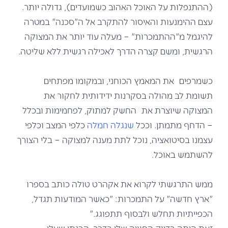
(ההתנפלות על האוכל האהוב כשמועדים), גדולה יותר.
עצם ההימנעות והאיסור להתקרב אל ה"סכנה" במטרה
להיגמל מ"ההתמכרות" – מעלה עוד יותר את המצוקה
הרגשית, ומשם קצרה הדרך לאכילה רגשית ללא שליטה.
כשמרפים את המאמץ הכוחני, ובמקומו מפתחים
תשומת לב מהולה בסקרנות ידידותית לחקור את
המצוקה שיוצרת את החשק למתוק, לפחמימות ובכלל
– הדחף מתמתן. וככל
שנגלה חמלה
כלפי המצב וכלפי
עצמנו בסיטואציה, נוכל לתת מענה למצוקה – בלי הצורך
להשתמש באוכל.
ממש התרגשתי לקרוא את אקהרט טולה כותב בספרו
"ארץ חדשה" על התמכרות: "כאשר המודעות תגדל,
הכפייתיות תחלש ולבסוף תתפוגג."
זאת היתה בדיוק החוויה שלי בדרך. הבנתי שעלי