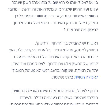
בו, או לאכול אותו כי הוא שם…? מהו אותו חשק שגובר
עלינו ועל ההגיון שלנו? מי שמכירה את זה יודעת – מדובר
בחשק בעצימות גבוהה, עד כדי תחושה גופנית כל כך
חזקה, כאילו זה חזק מאיתנו – בלתי נשלט ובלתי ניתן
לריסון. מה יוצר אותו?
ראשית יש להבדיל בין 'הדחף', ל'חשק'.
החשק למתוק, או למלוחים – כל אחת והקטע שלה, הוא
קיים והוא טבעי. הקושי האמיתי שלנו הוא לא עם עצם
קיומו של החשק אלא עם הדחף לאכול מהם עוד ועוד,
יתר על המידה, שמקורו ברעב רגשי לא מטופל המוביל
לאכילה רגשית
בלתי נשלטת.
הדחף לאכול, החשק למתוקים ואיתו האכילה הרגשית
הבלתי נשלטת, כשקורים בעוצמה גדולה ולעיתים
קרובות, מורגשים וגם נחווים אצלנו כסוג של 'התמכרות'.