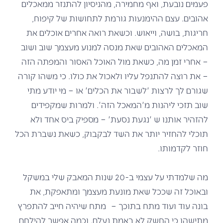
פעמים נובעת, ואף מחמירה, מהניסיון להתנזר ממאכלים
אהובים. עצם ההימנעות גורמת לתחושות של קיפוח,
חריגות, בושה, וייאוש. וכשאת רואה אחרים אוכלים את
המאכלים האהובים שאת מנסה למנוע מעצמך שוב ושוב
– אחרי זמן מה, כשאת מול האוכל האסור והמפתה הזה
– את רוצה להתנפל עליו ולאכול את כולו. כי משהו קורה
שגורם לך לרצות 'לשבור את הכלים' או – מי יודע מתי
שוב תזכי ליהנות מ'המאכל הזה'. ולמרות שמקפידים
להזהיר אותנו ש 'נגעת נסעת' – מספיק ביס אחד ולא
תוכלי להחזיר יותר את השד לבקבוק, כשאת נשברת הכל
חוזר לקדמותו.
מה שלמדתי על עצמי ב-20 שנות המאבק שלי במשקל
ובאוכל זה שככל שאת מונעת מעצמך ומתאפקת, את
בונה עוד ועוד מתח בתוכך – מתח שיהיה חייב להתפרץ
מתישהו כי החשק לא באמת נעלם. וכמה אפשר להילחם