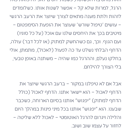
הרגל, למרות שלא קל – אפשר לשנות אותו. כשלומדים
לזהות ולתת מענה מתאים לצורך שיוצר את הרעב הרגשי
– עושים 'טיפול שורש' שעוצר את הופעת הסימפטום –
מיטיבים בכך את היחסים שלנו עם אוכל (על כל סוגיו)
ועם הגוף. וכך, גם כשהחשק למתוק (או לכל דבר) עולה,
הדחף הבלתי נשלט עד כה לפעול (לאכול), מתמתן, אולי
בחלקו נעלם, וההרגל כמו שהיה – משתנה באופן טבעי,
בלי הצורך להילחם.
אבל אם לא טיפלנו במקור – ברעב הרגשי שיוצר את
הדחף לאכול – הוא יישאר אתנו. הדחף לאכול (כולל
הדחף למתוק) "יפגוש" אותנו בסיום הארוחה, כשכבר
שבענו. הוא "יפגוש" אותנו בכל מיני פינות במהלך היום
והלילה ויגרום להרגל האוטומטי – לאכול ללא שליטה –
לחזור על עצמו שוב ושוב.