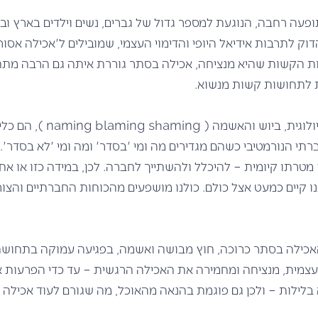
פעה רחבה, הנוגעת למספר גדול של גברים, נשים וילדים בארץ וב
ק לתרבות אידיאל היופי והדימוי העצמי, שמובילים ל'אכילה אסו
ת הקשות שהיא מנציחה, אכילה בסתר גוררת איתה גם הרבה מתחי
 לתחושות
קשות מנשוא.
מזווית המחקר הסוציולוגית, ביוש
 הנורמטיבי כשהם מגדירים מה ומי 'בסדר' ומה ומי 'לא בסדר'. 
' מטרתו קיומית – להיכלל ולהשתייך לחברה. לכן, במידה כזו או 
נו קיים כמעט אצל כולם. כולנו מושפעים מהכוחות החברתיים והצו
 האכילה בסתר כרוכה, חוץ מבושה ואשמה, בפגיעה עמוקה בתחושת
צמית, מנציחה ומחמירה את האכילה הרגשית – עד כדי הפרעות א
 בלילות – ולכן גם פוגמת בהנאה מהאוכל, מה שגורם לעוד אכילה