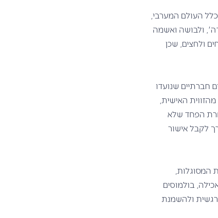
כלל העולם המערבי,
רה', ולבושה ואשמה
ם ולחצים, שכן
 והאשמה ( naming blaming shaming ), הם כלים חברתיים שנועדו
מהזווית האישית,
אחרת הפחד שלא
רך לקבל אישור
 המסוגלות,
כילה, בולמוסים
 רגשית ולהשמנת