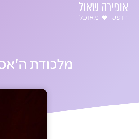
ילוג
תוכן
מלכודת ה'אכי