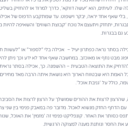
לה שלו. לעיתים, הוא 'יעשה דווקא', כדרך למרוד או להחזיק בשליט
בלי שאף אחד יראה, יבקר וישפוט. עד שמתקבע הדפוס של אכיל
גרות, יתחזק ויתעצם אל נוכח 'קבוצת השווים' והשאיפה להיות מק
ע גם בבגרות.
לה בסתר נראה כפתרון יעיל – אכילה בלי "לספור" או "לעשות חש
ספוג מבט נוזף או מאוכזב. במחשבה שאף אחד לא ידע וכך ניתן לה
להדחיק את התוצאה הטבעית – ההשמנה. כך, אכילה בסתר נראית, ע
בל האמת היא שבטווח הארוך היא נושאת איתה הרבה מאד מחירים 
ה, כולל על 'גניבת אוכל'.
 שהרצון לרצות את ההורים שמושלך על הרצון לרצות את הסביבה
ש עם הדחף החזק מנשוא לאכול. מדובר פה במאבק פנימי בין שני צר
ס כסותר את האחר. קונפליקט פנימי זה 'מזמין' את האוכל, שנו
 את החסר ונותנת מענה למצוקה הרגשית.