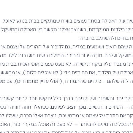
יה של האכילה בסתר נעוצים בשיח שמתקיים בבית בנוגע לאוכל, 
פילו בילדות המוקדמת, כשנוצר אצלנו הקשר בין האכילה והמשקל 
יח בחיים ולהשתלב בחברה.
ה שהם רואים ושומעים במדיה, גם לדיבור של ההורים על עצמם או ע
משקל שלהם. טון הדיבור ובחירת המילים בשיח משדרות לילד מה
ינו מעביר עליו ביקורת ישירה. לא מעט פעמים אופי השיח בבית מת
ילה של הילדים, אם הם רזים מדי ('לא אוכלים כלום'), או מחשש
ה לזה שלהם – כילדים שהתמודדו, (ואולי עדיין מתמודדים), עם מ
לת יתר והשמנה של ילדיהם בדרך כלל יתקשו יותר להיות קשובים 
– הפיזיים והרגשיים. מכך יוצא, לעיתים, כשהילד חווה חוויה רגש
קר אם חוזרת על עצמה או מתמשכת, נוצרת אצלו הכרה, שעליו ל
ת בכלים הזמינים לו ביותר – ולא פעם זה אוכל. במקרה כזה, האוכל
הדרך היחידה שהוא מכיר על מנת לספק את צרכיו או להחזיר לעצמו