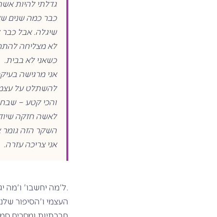
גדלתי להיות אשה
כבר כמה שנים שאנ
שיגלה. אבל כבר ל
לא מצליחה להתרכ
כשאני לא בבית.
אני מרגישה בעיקר
להשתלט על עצמ
והכי קטע – שבחו
לאשה חזקה שיודע
השקר הזה גומר א
אני צריכה עזרה.
.
ל'מה יחשבו' ו'מה י
העצמי ו'הסיפור שלנו
חברתיות ומסרים סמו