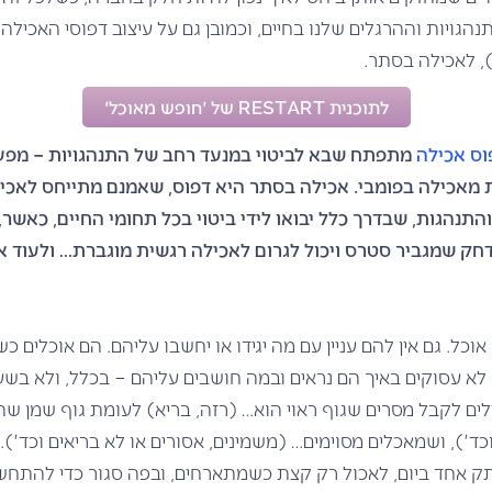
גויות וההרגלים שלנו בחיים, וכמובן גם על עיצוב דפוסי האכילה ש
, לאכילה בסתר.
לתוכנית RESTART של 'חופש מאוכל'
וס אכילה
מתפתח שבא לביטוי במנעד רחב של התנהגויות – מפע
מאכילה בפומבי. אכילה בסתר היא דפוס, שאמנם מתייחס לאכיל
התנהגות, שבדרך כלל יבואו לידי ביטוי בכל תחומי החיים, כאשר
דחק שמגביר סטרס ויכול לגרום לאכילה רגשית מוגברת… ולעוד א
ם אוכל. גם אין להם עניין עם מה יגידו או יחשבו עליהם. הם אוכלים 
א עסוקים באיך הם נראים ובמה חושבים עליהם – בכלל, ולא בשע
 לקבל מסרים שגוף ראוי הוא… (רזה, בריא) לעומת גוף שמן שה
ד'), ושמאכלים מסוימים… (משמינים, אסורים או לא בריאים וכד'). 
 אחד ביום, לאכול רק קצת כשמתארחים, ובפה סגור כדי להתחש