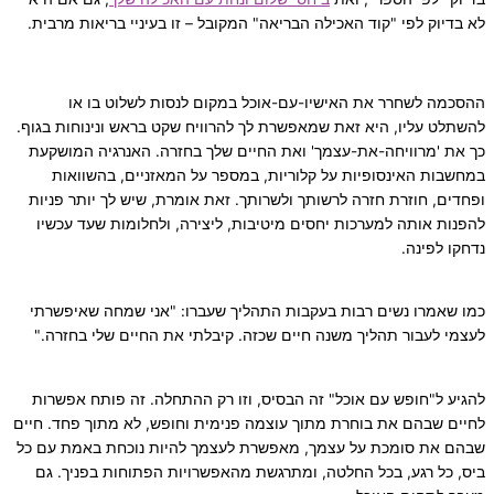
לא בדיוק לפי
"קוד האכילה הבריאה" המקובל
– זו בעיניי בריאות מרבית.
ההסכמה לשחרר את האישיו-עם-אוכל במקום לנסות לשלוט בו או
להשתלט עליו, היא זאת שמאפשרת לך להרוויח שקט בראש ונינוחות בגוף.
כך את 'מרוויחה-את-עצמך' ואת החיים שלך בחזרה. האנרגיה המושקעת
במחשבות האינסופיות על קלוריות, במספר על המאזניים, בהשוואות
ופחדים, חוזרת חזרה לרשותך ולשרותך. זאת אומרת, שיש לך יותר פניות
להפנות אותה למערכות יחסים מיטיבות, ליצירה, ולחלומות שעד עכשיו
נדחקו לפינה.
כמו שאמרו נשים רבות בעקבות התהליך שעברו: "אני שמחה שאיפשרתי
לעצמי לעבור תהליך משנה חיים שכזה. קיבלתי את החיים שלי בחזרה."
להגיע ל"חופש עם אוכל" זה הבסיס, וזו רק ההתחלה. זה פותח אפשרות
לחיים שבהם את בוחרת מתוך עוצמה פנימית וחופש, לא מתוך פחד. חיים
שבהם את סומכת על עצמך, מאפשרת לעצמך להיות נוכחת באמת עם כל
ביס, כל רגע, בכל החלטה, ומתרגשת מהאפשרויות הפתוחות בפניך. גם