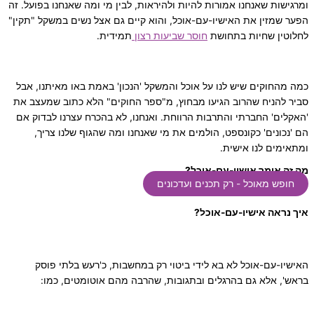
ומרגישות שאנחנו אמורות להיות ולהיראות, לבין מי ומה שאנחנו בפועל. זה
הפער שמזין את האישיו-עם-אוכל, והוא קיים גם אצל נשים במשקל "תקין"
לחלוטין שחיות בתחושת
חוסר שביעות רצון
תמידית.
כמה מהחוקים שיש לנו על אוכל והמשקל 'הנכון' באמת באו מאיתנו, אבל
סביר להניח שהרוב הגיעו מבחוץ, מ"ספר החוקים" הלא כתוב שמעצב את
'האקלים' החברתי והתרבות הרווחת. ואנחנו, לא בהכרח עצרנו לבדוק אם
הם 'נכונים' כקונספט, הולמים את מי שאנחנו ומה שהגוף שלנו צריך,
ומתאימים לנו אישית.
מה זה אומר אישיו-עם-אוכל?
חופש מאוכל - רק תכנים ועדכונים
איך נראה אישיו-עם-אוכל?
האישיו-עם-אוכל לא בא לידי ביטוי רק במחשבות, כ'רעש בלתי פוסק
בראש', אלא גם בהרגלים ובתגובות, שהרבה מהם אוטומטים, כמו: