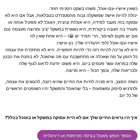
כשאין אישיו-עם-אוכל, משהו בשקט הפנימי חוזר.
יכולה להיות אישה שמשקלה גבוה מהסטנדרט בטבלאות, אבל אם היא לא
עסוקה בזה מעבר למידה, היא אוכלת ונהנית, האוכל לא מפעיל אותה או
מעורר בה תגובה ביקורתית, היא נשארת במשקל יציב ומרוצה מעצמה (גם
אם יש מקום לשיפור, הרי תמיד יש 😀) – היא אחת שאין לה
אישיו-עם-אוכל (לפי ההגדרה שלי). נון-אישיו.
היא לא צריכה להיות רזה כדי להיות חופשייה. היא לא מתזכרת את עצמה
כל הזמן על מה שאכלה או מתחשבנת עם מה שתאכל, לא בוחנת את הבטן
שלה במראה עשר פעמים ביום. היא פשוט יודעת לדאוג לגוף שלה
ולבריאות שלה, ובסך הכול – היא מרוצה.
כשזה המצב, היא פנויה לחיות את החיים שהיא רוצה, להגשים את עצמה,
ולהרגיש סיפוק ומשמעות – בלי שהאוכל והמשקל יהיו השופטים הראשיים
של כל יום.
איך היו נראים החיים שלך אם לא היית עסוקה במשקל או באוכל בכלל?
הספר חופש מאוכל בגרסה מודפסת או דיגיטלית