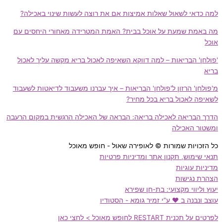
למה כדאי לשאול שאלות אמיצות אם את רוצה לעשות שינוי באכילה?
מה באמת שמעת על אוכל בבית? האמת המטרידה מאחורי היחסים עם
אוכל
'פולחן' הבריאות – למה דווקא השאיפה לאכול בריא מקשה עליך לאכול
בריא
מ'פולחן' הרזון ל'פולחן' הבריאות – איך עברנו משעבוד לדיאטות לשעבוד
לשאיפה לאכול בריא בכל מחיר?
הדרך הבריאה לאכילה בריאה: הבראה של האכילה הרגשית במקום הרעבה
ומשטור האכילה
כל הזכויות שמורות © לאופירה שאול - חופש מאוכל
תנאי שימוש, תקנון אתר ומדיניות פרטיות
מדיניות עוגיות
הצהרת נגישות
יעוץ וליווי מקצועי: בת-חן שפירא
עוצב ונבנה ב ♥︎ ע”י זמיר גומא - הסטודיו
לפרטים על תכנית RESTART לחופש מאוכל > לחצי כאן