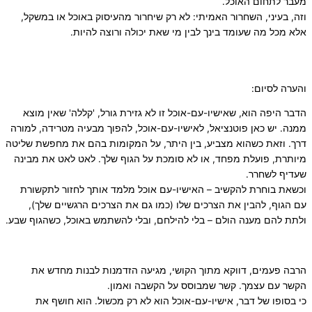
מעבר לתחום האוכל.
וזה, בעיני, השחרור האמיתי: לא רק שיחרור מהעיסוק באוכל או במשקל,
אלא מכל מה שעומד בינך לבין מי שאת יכולה ורוצה להיות.
והערה לסיום:
הדבר היפה הוא, שאישיו-עם-אוכל זו לא גזירת גורל, 'קללה' שאין מוצא
ממנה. יש כאן פוטנציאל, לאישיו-עם-אוכל, להפוך מבעיה מטרידה, למורה
דרך. וזאת כשהוא מצביע, בין היתר, על המקומות בהם את מחפשת שליטה
מיותרת, פועלת מפחד, או לא סומכת על הגוף שלך. לאט לאט את מבינה
שעדיף לשחרר.
וכשאת בוחרת להקשיב – האישיו-עם אוכל מלמד אותך לחזור לתקשורת
עם הגוף, להבין את הצרכים שלו (כמו גם את הצרכים הרגשיים שלך),
ולתת להם מענה הולם – בלי להילחם, ובלי להשתמש באוכל, כשהגוף שבע.
הרבה פעמים, דווקא מתוך הקושי, מגיעה הזדמנות לבנות מחדש את
הקשר עם עצמך. קשר שמבוסס על הקשבה ואמון.
כי בסופו של דבר,
אישיו-עם-אוכל הוא לא רק מכשול. הוא חושף את