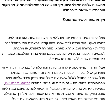
מחשבות על מה תאכלי היום, איך תפצי על מה שאכלת אתמול, מה תקזזי
ומה "כדאי" או "אסור" בהחלט.
איך מתפתח אישיו-עם-אוכל?
אצל הרבה נשים, האישיו-עם-אוכל לא מופיע ביום אחד. הוא נבנה לאט,
כמעט בשקט, עוד הרבה לפני שהבנו שזה קורה. לפעמים הוא מתחיל כבר
בילדות – בהערה אגב אורחא מאמא, מהמורה לספורט, או מחברה.
לפעמים הוא נולד ברגע מסוים, כמו בפעם ההיא בחדר ההלבשה, כשמדדת
בגד וחשבת שהוא "לא יושב כמו שצריך".
אצלי זה קרה ממש ככה, שילדה מהכיתה הסתכלה עלי בבריכה והעירה – הי
אופירה, יש לך בטן. היא בטוח לא זוכרת את זה – סתם הערה מבחינתה.
אבל אצלי זה התחיל לגלגל אישיו-עם-אוכל שעם הזמן איבד שליטה ויצא
מפרופורציה. בהתאמה – גם מידות הגוף שלי התחילו
להשתנות כמו יו-יו
,
כשניסיתי לשלוט בהן. כך נקלעתי למעגל הדיאטות לשנים, שפגם בכל חלקה
טובה בחיי, עד שעצרתי הכל, נטשתי את הדיאטות, ופניתי לדרך שהובילה
אותי ישירות לחופש-מאוכל שלי – לחופש מוחלט מהאישיו-עם-אוכל.