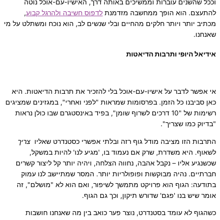
וככל שהשנים עוברות וממשיכים באותה דרך, האישיו-עם-אוכל נוטה
להתעצם. הוא הופך ממחשבה מזדמנת
לדפוס חשיבה ולהרגל קבוע
,
מכתיב יותר ויותר חלקים מהחיים ובלי שנשים לב, הוא נוכח ומשתלט על מי
שאנחנו.
אידיאל היופי ותרבות הדיאטות
אי אפשר לדבר על אישיו-עם-אוכל בלי להזכיר את תרבות הדיאטות. היא
כאן סביבנו כל הזמן. בפרסומות שמראות "לפני ואחרי", במגזינים שמציגים
רשימות של "10 דרכים לשרוף שומן", בפיד באינסטגרם שבו כולן נראות
"בדיוק כמו שצריך".
התרבות הזו מציבה מודל גוף רזה ובלתי אפשרי כסטנדרט שאליו
צריך
לשאוף. היא משדרת, שרק אם נעמוד בו, 'מגיע לנו' להיות במשקל,
שכשנגיע אליו – נקבל אהבה, נחווה הצלחה, ויהיה יותר קל ליצור קשרים
חברתיים. נהיה מבוקשות ופופולריות יותר. המסר שמתיישב לנו עמוק
בתודעה: הגוף הוא פרויקט מתמשך לשיפור, ואם הוא לא "מושלם", זה
אומר שיש בנו 'פגם' שדורש תיקון, וכך גם הגוף.
כשהגוף לא עומד בסטנדרט, נוצר פער כואב בין מה שאנחנו חושבות