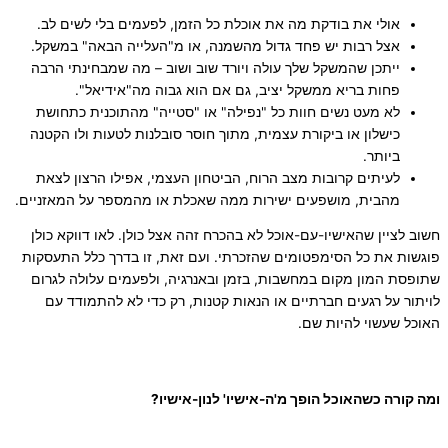
אולי את בודקת מה את אוכלת כל הזמן, לפעמים בלי לשים לב.
אצל רבות יש פחד גדול מהשמנה, או מ"העלייה הבאה" במשקל.
ייתכן שהמשקל שלך עולה ויורד שוב ושוב – מה שמבחינתי הרבה
פחות בריא ממשקל יציב, גם אם הוא גבוה מה"אידיאל".
לא מעט נשים חוות כל "נפילה" או "סטייה" מהתוכנית כתחושת
כישלון או ביקורת עצמית, מתוך חוסר סובלנות לטעות ולו הקטנה
ביותר.
לעיתים קרובות מצב הרוח, הביטחון העצמי, אפילו הרצון לצאת
מהבית, מושפעים ישירות ממה שאכלת או מהמספר על המאזניים.
חשוב לציין שהאישיו-עם-אוכל לא בהכרח זהה אצל כולן. לאו דווקא כולן
פוגשות את כל הסימפטומים שהזכרתי. ועם זאת, זו בדרך כלל התעסקות
שתופסת המון מקום במחשבות, בזמן ובאנרגיה, ולפעמים עלולה לגרום
לויתור על רגעים חברתיים או הנאות קטנות, רק כדי לא להתמודד עם
האוכל שעשוי להיות שם.
ומה קורה כשהאוכל הופך מ'ה-אישיו' לנון-אישיו?