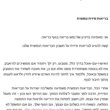
בריאות פיזית ונפשית
אני מאמינה ברעיון של נפש בריאה בגוף בריאה.
קשה להגיע לבריאות פיזית על חשבון הבריאות הנפשית שלנו.
האישיו-עם-אוכל בדרך כלל, מטבעו, רק ילך ויחמיר אם ממשיכים להיאבק.
את לא באמת משתחררת ממנו אלא אם כן, את מוכנה לשחרר את המאבק
במשקל ובאוכל, וללמוד איך לחזור להיות האדם שיודע להזין ולדאוג לעצמו
מתוך חיבור לגוף.
אחרי הכל, הבריאות הנפשית משפיעה ומשליכה ישירות על הבריאות
הפיזית, הרבה לפני ומעבר ל'צלחת המזון'. וגם ההיפך הוא נכון – זהו מעגל
שמזין את עצמו. לכן חשוב לפתוח את היריעה ולראות את התמונה
המלאה. כשאת חיה בשלום עם עצמך, עם הגוף שלך, גם אם המשקל לא
בדיוק "לפי הספר", ואת
ביחסי שלום ונחת עם האכילה שלך
, גם אם היא