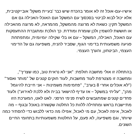
אישיו-עם-אוכל זה לא אומר בהכרח שיש כבר 'בעיית משקל' אובייקטיבית,
אלא יכול לבוא לביטוי בסכסוך עם המשקל ועם האוכל-האכילה גם אם
המשקל תקין: כשאת לא מרוצה מהמשקל, מהמראה, לא מרוצה מהאכילה
או חוששת להשמין ולכן שומרת ומודדת. כך הולכת ומתגברת ההתעסקות
עם האוכל, האכילה, המשקל – עם או בלי שקילה יומיומית, ומתפתחת
פגיעה משמעותית בדימוי הגוף, שסביר להניח, משפיעה גם על הדימוי
העצמי, הביטחון, והערך העצמי.
בהתחלה זו אולי מחשבה חולפת: "אני לא נראית טוב, כמו שצריך",
ומחשבה זו מצטרפת לעוד מחשבות, לעוד חוקים קטנים של "מותר ואסור"
("לא אוכלים אחרי 8 בערב", "פחמימות משמינות – אני חייבת להיגמל
מהן", "עליתי במשקל – אז עדיף להישאר בבית ולא ללכת לאירוע") ולעוד
פחדים קטנים שמתגבשים לשיח פנימי הרסני. לאט לאט, המערכת הזו
מתיישבת בראש ומתחילה ללוות כל החלטה שקשורה באוכל ובגוף – מה
לאכול, איפה לאכול, עם מי לאכול, אפילו מה כדאי ללבוש כדי להסתיר כמה
שיותר, וגם משפיעה, לא פעם, על החלטות משמעותיות בתחומי החיים
השונים.