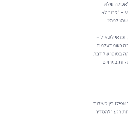
"אכילה שלא
 – "פרור לא
שהו לפה?
וכדאי לשאול –
רה כשמתעלמים
 בסופו של דבר,
ות בגירויים
ים עשייה מוגברת (over doing), בלי לעצור אפילו בין פעילות
חת רגע "להסדיר