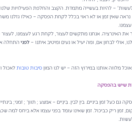
'לעשות' – להיות בעשייה מתמדת. הקצב והחלפת הפעילויות שלנו ב
נראה שאין זמן או לא ראוי בכלל לקחת הפסקה – כאילו גזלנו משה
עצמנו.
 את האינרציה. אנחנו מתקשים לעצור, לקחת רגע לעצמנו, לעצור כ
, אולי לבחון אם, ומה יעיל או נעים ומיטיב איתנו –
לפני
התחלה או
אוכל מלווה אותנו במירוץ הזה – יש לנו המון
סיבות טובות
לאכול ו
ות שיש בהפסקה
ם כעל זמן ביניים. בין לבין. בֵּינַיִים – אמצע ; תווך ; זמני; בינת
ום, זמן ריק כביכול. זמן שאינו עומד בפני עצמו אלא ביחס למה שכ
עשות.