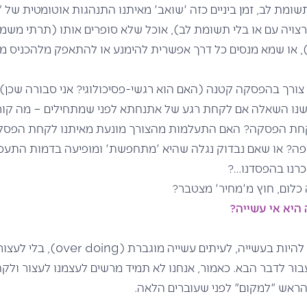
ומת לב, זמן ביניים כזה 'שואב' מאיתנו התנהגות אוטומטית של 
צויה עם או בלי תשומת לב), אוכל שלא סופרים אותו (תרתי משמע
, או שמא מנסים כל דרך אפשרית להימנע או להתאפק מלהכניס מ
ורך בהפסקה קטנה (האם הוא רגשי-פסיכולוגי? אני סבורה שכן), 
שנו השאלה אם לקחת רגע של אתנחתא לפני שמתחילים – מה קו
חת הפסקה? האם התעלמות מהצורך מונעת מאיתנו לקחת הפסקה
פה? או שאם נבדוק נגלה שהיא 'מתחפשת' ומופיעה בדמות התעסק
כרנו בהפסדנו…?
ה כלום, חוץ מ'מחיר' מצטבר?
יא אי עשייה?
אנחנו כל כך מורגלים להיות בעשייה, לעית
בור לדבר הבא. כאמור, אנחנו לא תמיד מרשים לעצמנו לעצור ולק
הראש "למקום" לפני שעוברים הלאה.