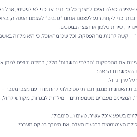
י-עצירה כאלה הפכו למצרך כל כך נדיר עד כדי לא לגיטימי, אבל בפ
ובות, כדי לקחת רגע לעצמנו אנחנו "גונבים" לעצמנו הפסקה, באופ
גריה, שיחת טלפון או הצצה במסכים.
" – קשה להנות מההפסקה, וכל שכן מהאוכל, כי היא מלווה באשמ
ינות את ההפסקות 'הבלתי נחשבות' הללו, במידה ורוצים למתן א
ת האפשרות הבאה:
על ערך גדול.
ת האנושית מנגנון חברתי פסיכולוגי להתמודד עם מצבי מעבר – ט
, המציינים מעברים משמעותיים – מילדות לבגרות, מקודש לחול, 
ווים בשפע אוכל עשיר, טעים ו… סימבולי.
כילה האוטומטית ברגעים האלה, את הצורך בטקס מעבר?