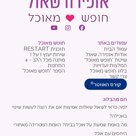
Y
I
F
o
n
a
u
s
c
עמודים באתר
חופש מאוכל
t
t
e
עמוד הבית
תוכנית RESTART
u
a
b
אודות אופירה שאול
שיחת יעוץ 1 על 1
b
g
o
שיטת 'חופש מאוכל'
מתנה מכל הלב - 4
e
r
o
המלצות ועדויות
התחנות
a
k
בלוג חופש מאוכל
הספר 'חופש מאוכל'
m
צרי קשר
®
קורס האווטר
חם מהבלוג
למה כדאי לשאול שאלות אמיצות אם את רוצה לעשות שינוי
באכילה?
מה באמת שמעת על אוכל בבית? האמת המטרידה מאחורי
היחסים עם אוכל