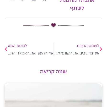
לשתף
קודם
הבא
לפוסט הקודם
לפוסט הבא
איך מיישבים את הקונפליקט בין הדחף לאכול והפחד להשמין?
איך להפוך את האכילה הרגשית מבעיה – להזדמנות להתפתחות?
שווה קריאה