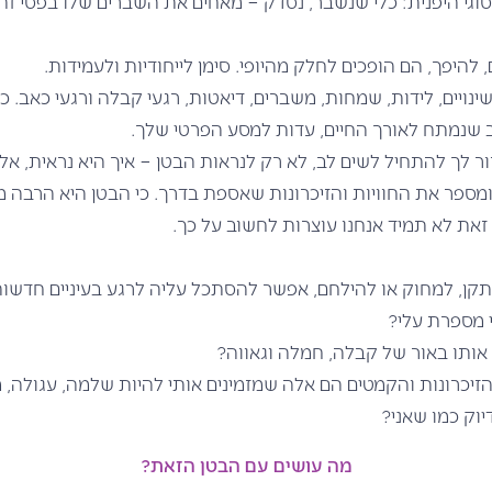
וגי היפנית: כלי שנשבר, נסדק – מאחים את השברים שלו בפסי זה
להיפך, הם הופכים לחלק מהיופי. סימן לייחודיות ולעמידות.
נויים, לידות, שמחות, משברים, דיאטות, רגעי קבלה ורגעי כאב. כל
ב שנמתח לאורך החיים, עדות למסע הפרטי שלך.
ר לך להתחיל לשים לב, לא רק לנראות הבטן – איך היא נראית, א
ומספר את החוויות והזיכרונות שאספת בדרך. כי הבטן היא הרבה מ
זאת לא תמיד אנחנו עוצרות לחשוב על כך.
קן, למחוק או להילחם, אפשר להסתכל עליה לרגע בעיניים חדשות
י מספרת עלי?
ר אותו באור של קבלה, חמלה וגאווה?
הזיכרונות והקמטים הם אלה שמזמינים אותי להיות שלמה, עגולה, 
וק כמו שאני?
מה עושים עם הבטן הזאת?