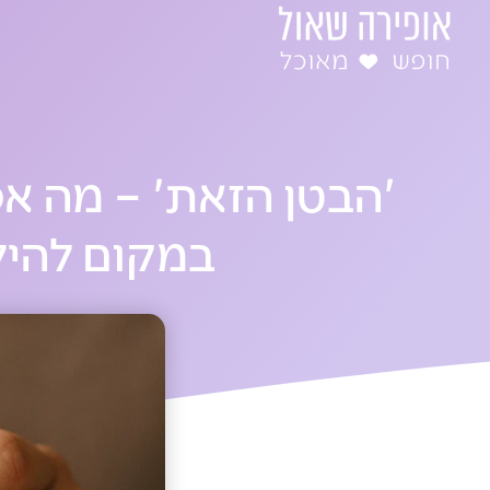
ילוג
תוכן
'הבטן הזאת' – מה א
במקום להיל