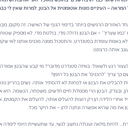
המראה – העיניים פונות אוטומטית אל הבטן, למרות שאין לי כבר
ד האזורים הרגישים ביותר בדימוי הגוף של האישה. זה מקום, מב
 'כמו שצריך' – אם הבטן גדולה מדי, בולטת מדי, לא מספיק שטו
א באמת עומדת בסטנדרט, והתסכול ממנה מכניס אותנו לאי שקט
ב אותה כרצוננו.
לעצור רגע ולשאול: באיזה סטנדרט מדובר? מי קבע שהבטן אמורה
ם כך צריך 'להכניס' את הבטן כל הזמן?
טות להבליט את הבטן או לפחות לא להסתיר אותה. נשים בהריון נוג
ן, ובצדק. הבטן הרי מסמלת חיים חדשים, משפחה, הגשמה. היא א
מיד אחרי הלידה הן רק רוצות להעלים אותה, להעלים את הקמטים,
טן את מה שהיא אפשרה ונתנה להן – את היקר מכל.
… להיות מלאה ועגולה נחשב לנשי, עד שתעשיית היופי לימדה אות