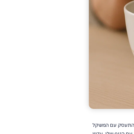
ת הנושא היטב כי גם אצלי, נולד 'אישיו הבטן' ברגע שהתחלתי בגיל 13, להתעסק עם המשקל
ם הגוף שלי, עדיין