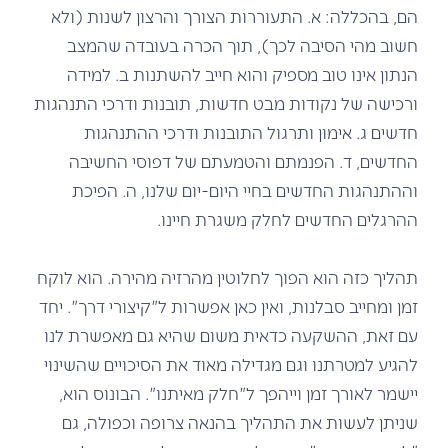
הם, בהכללה: א. התעוררות הצורך והרצון לשנות (ולא
חשוב מהי הסיבה לכך), תוך הכרה בעובדה שהמצב
הנתון אינו טוב מספיק והוא חייב להשתנות ב. למידה
ורכישה של נקודות מבט חדשות, תובנות ודרכי התנהגות
חדשים ג. אימון ותרגול התובנות ודרכי ההתנהגות
החדשים, ד. הפנמתם והטמעתם של דפוסי החשיבה
וההתנהגות החדשים בחיי היום-יום שלנו, ה. הפיכת
ההרגלים החדשים לחלק משגרת חיינו.
תהליך כזה הוא הפוך לחלוטין מהרזיה מהירה. הוא לוקח
זמן ומחייב סבלנות, ואין כאן אפשרות ל"קיצורי דרך". יחד
עם זאת, ההשקעה כדאית משום שהיא גם מאפשרת לנו
להגיע למטרתנו וגם מגדילה מאוד את הסיכויים שהשינוי
יישמר לאורך זמן וייהפך ל"חלק מאיתנו". הבונוס הוא,
שניתן לעשות את התהליך בהנאה צרופה וכפולה, גם