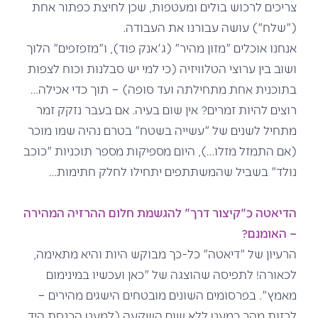
צריכים לרכוש בולים ומעטפות, שכן לחיצת כפתור אחת
("שלח") עושה עבורנו את העבודה.
אנחנו אוכלים "מזון מהיר" (ג'אנק פוד), ו"מזפזפים" הלוך
ושוב בין ערוצי הטלוויזיה (כי למי יש סבלנות וכוח לצפות
בתוכנית אחת מתחילתה ועד סופה) – תוך כדי אכילה…
רוצים להיות זמרים? אין שום בעיה. אם בעבר נזקק זמר
מתחיל לשנים של "עשייה בשטח" בטרם נהיה שמו מוכר
(אם התמזל מזלו…), היום מספיקות מספר תוכניות "כוכב
נולד" בשביל שהמשתתפים יתחילו לחלק חתימות…
הדיאטה כ"קיצור דרך" להגשמת חלום ההרזיה המהירה
– האומנם?
הרעיון של "דיאטה" כל-כך מבוקש היות והיא מתאימה,
לכאורה! לתפיסה שהוצגה של "כאן ועכשיו במינימום
מאמץ". בפרסומים השונים מובטחים הישגים מהירים –
לרזות מהר כמעט ללא שום השקעה (למעט הכנסת היד