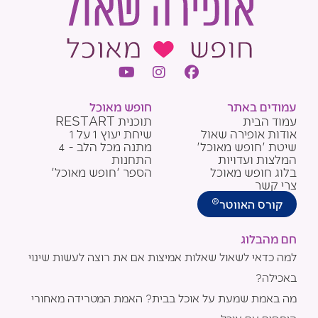
Y
I
F
o
n
a
u
s
c
עמודים באתר
חופש מאוכל
t
t
e
עמוד הבית
תוכנית RESTART
u
a
b
אודות אופירה שאול
שיחת יעוץ 1 על 1
b
g
o
שיטת 'חופש מאוכל'
מתנה מכל הלב - 4
e
r
o
המלצות ועדויות
התחנות
a
k
בלוג חופש מאוכל
הספר 'חופש מאוכל'
m
צרי קשר
®
קורס האווטר
חם מהבלוג
למה כדאי לשאול שאלות אמיצות אם את רוצה לעשות שינוי
באכילה?
מה באמת שמעת על אוכל בבית? האמת המטרידה מאחורי