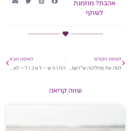
אהבת? מוזמנת
לשתף
קודם
הבא
לפוסט הקודם
לפוסט הבא
למה את מחליטה ש"השנה אני עושה שינוי ב…" ולא מצליחה לעשות את השינוי?
הח ו פ ש – ל א כ ו ל – לאכול מהכל ובכל זאת לרזות
שווה קריאה