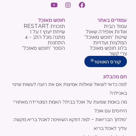
Y
I
F
o
n
a
u
s
c
עמודים באתר
חופש מאוכל
t
t
e
עמוד הבית
תוכנית RESTART
u
a
b
אודות אופירה שאול
שיחת יעוץ 1 על 1
b
g
o
שיטת 'חופש מאוכל'
מתנה מכל הלב - 4
e
r
o
המלצות ועדויות
התחנות
a
k
בלוג חופש מאוכל
הספר 'חופש מאוכל'
m
צרי קשר
®
קורס האווטר
חם מהבלוג
למה כדאי לשאול שאלות אמיצות אם את רוצה לעשות שינוי
באכילה?
מה באמת שמעת על אוכל בבית? האמת המטרידה מאחורי
היחסים עם אוכל
'פולחן' הבריאות – למה דווקא השאיפה לאכול בריא מקשה
עליך לאכול בריא