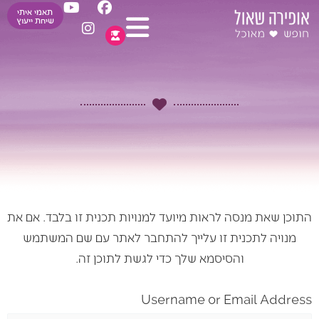
Y
I
F
ילוג
תאמי איתי
o
n
a
שיחת ייעוץ
תוכן
u
s
c
t
t
e
u
a
b
b
g
o
e
r
o
a
k
m
התוכן שאת מנסה לראות מיועד למנויות תכנית זו בלבד. אם את
מנויה לתכנית זו עלייך להתחבר לאתר עם שם המשתמש
והסיסמא שלך כדי לגשת לתוכן זה.
Username or Email Address