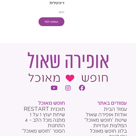
דיגיטלית
₪
47
כמות
הוספה לסל
של
הספר
'חופש
מאוכל'
-
גרסה
דיגיטלית
Y
I
F
o
n
a
u
s
c
עמודים באתר
חופש מאוכל
t
t
e
עמוד הבית
תוכנית RESTART
u
a
b
אודות אופירה שאול
שיחת יעוץ 1 על 1
b
g
o
שיטת 'חופש מאוכל'
מתנה מכל הלב - 4
e
r
o
המלצות ועדויות
התחנות
a
k
בלוג חופש מאוכל
הספר 'חופש מאוכל'