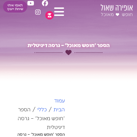
Y
I
F
ילוג
תאמי איתי
o
n
a
שיחת ייעוץ
תוכן
u
s
c
t
t
e
u
a
b
b
g
o
e
r
o
הספר 'חופש מאוכל' – גרסה דיגיטלית
a
k
m
עמוד
הבית
/
כללי
/ הספר
'חופש מאוכל' – גרסה
דיגיטלית
הספר 'חופש מאוכל' – גרסה