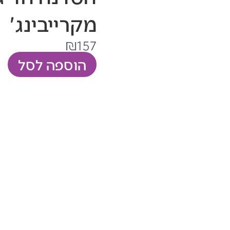
מקרייבינג'
₪
157
כמות
הוספה לסל
של
הסדנה
הדיגיטלית
'חופש
מקרייבינג'