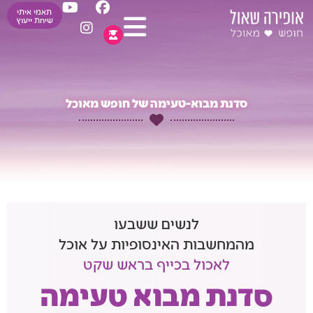
Y
I
F
ילוג
תאמי איתי
o
n
a
שיחת ייעוץ
תוכן
u
s
c
t
t
e
u
a
b
b
g
o
e
r
o
סדנת מבוא-טעימה של חופש מאוכל
a
k
m
לנשים ששבעו
מהמחשבות האינסופיות על אוכל
לאכול בכייף בראש שקט
סדנת מבוא טעימה