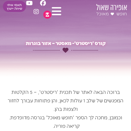
Y
I
F
ילוג
תאמי איתי
o
n
a
שיחת ייעוץ
תוכן
u
s
c
t
t
e
u
a
b
b
g
o
e
r
o
קורס 'ריסטרט'- מאסטר – אזור בוגרות
a
k
m
ברוכה הבאה לאתר של תכנית 'ריסטרט', – 5 הקלטות
המפגשים של שלב 1 עולות לכאן, והן פתוחות עבורך לחזור
ולצפות בהן.
וכמובן, מחכה לך הספר 'חופש מאוכל' בגרסה מדופדפת.
קריאה פוריה.