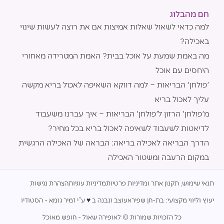
חם מהבלוג
למה כדאי לשאול שאלות אמיצות אם את רוצה לעשות שינוי
באכילה?
מה באמת שמעת על אוכל בבית? האמת המטרידה מאחורי
היחסים עם אוכל
'פולחן' הבריאות – למה דווקא השאיפה לאכול בריא מקשה
עליך לאכול בריא
מ'פולחן' הרזון ל'פולחן' הבריאות – איך עברנו משעבוד
לדיאטות לשעבוד לשאיפה לאכול בריא בכל מחיר?
הדרך הבריאה לאכילה בריאה: הבראה של האכילה הרגשית
במקום הרעבה ומשטור האכילה
תנאי שימוש, תקנון אתר ומדיניות פרטיות
מדיניות עוגיות
הצהרת נגישות
יעוץ וליווי מקצועי: בת-חן שפירא
עוצב ונבנה ב ♥︎ ע”י זמיר גומא - הסטודיו
כל הזכויות שמורות © לאופירה שאול - חופש מאוכל