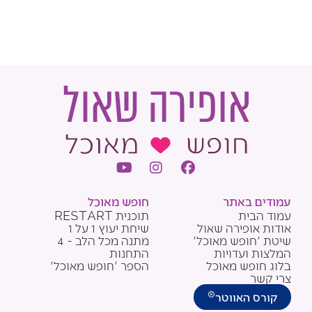
Y
I
F
o
n
a
u
s
c
עמודים באתר
חופש מאוכל
t
t
e
עמוד הבית
תוכנית RESTART
u
a
b
אודות אופירה שאול
שיחת יעוץ 1 על 1
b
g
o
שיטת 'חופש מאוכל'
מתנה מכל הלב - 4
e
r
o
המלצות ועדויות
התחנות
a
k
בלוג חופש מאוכל
הספר 'חופש מאוכל'
m
צרי קשר
®
קורס האווטר