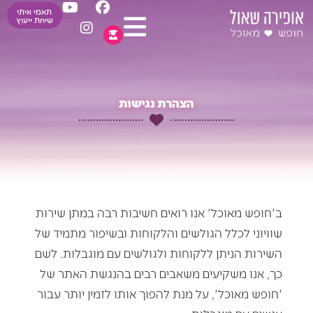
Y
I
F
ילוג
תאמי איתי
o
n
a
שיחת ייעוץ
תוכן
u
s
c
t
t
e
u
a
b
b
g
o
e
r
o
הצהרת נגישות
a
k
m
ב'חופש מאוכל' אנו רואים חשיבות רבה במתן שירות
שוויוני לכלל הגולשים והלקוחות ובשיפור מתמיד של
השירות הניתן ללקוחות ולגולשים עם מוגבלות. לשם
כך, אנו משקיעים משאבים רבים בהנגשת האתר של
'חופש מאוכל', על מנת להפוך אותו לזמין יותר עבור