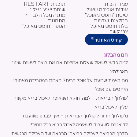
t
t
e
עמוד הבית
תוכנית RESTART
u
a
b
אודות אופירה שאול
שיחת יעוץ 1 על 1
b
g
o
שיטת 'חופש מאוכל'
מתנה מכל הלב - 4
e
r
o
המלצות ועדויות
התחנות
a
k
בלוג חופש מאוכל
הספר 'חופש מאוכל'
m
צרי קשר
®
קורס האווטר
חם מהבלוג
למה כדאי לשאול שאלות אמיצות אם את רוצה לעשות שינוי
באכילה?
מה באמת שמעת על אוכל בבית? האמת המטרידה מאחורי
היחסים עם אוכל
'פולחן' הבריאות – למה דווקא השאיפה לאכול בריא מקשה
עליך לאכול בריא
מ'פולחן' הרזון ל'פולחן' הבריאות – איך עברנו משעבוד
לדיאטות לשעבוד לשאיפה לאכול בריא בכל מחיר?
הדרך הבריאה לאכילה בריאה: הבראה של האכילה הרגשית