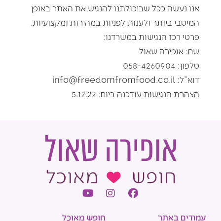
אנו נעשה ככל שביכולתנו להנגיש את האתר באופן
המיטבי ביותר ולענות לפניות במהירות ומקצועיות
.
פרטי רכז הנגישות במשרדנו
:
שם: אופירה שאול
טלפון: 058-4260904
דוא”ל:
info@freedomfromfood.co.il
הצהרת הנגישות עודכנה ביום: 5.12.22
Y
I
F
o
n
a
u
s
c
עמודים באתר
חופש מאוכל