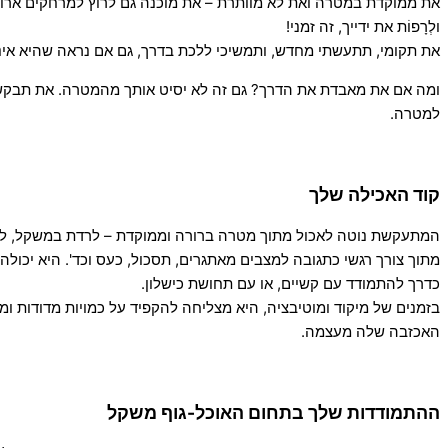
את ממוקדת במטרה ואת לא מוותרת – את מוכנה גם לרוץ למרחקים ארוכי
ולְרָפוֹת את ידייך, זה זמני!
את תקומי, תתעשתי מחדש, ותמשיכי ללכת בדרך, גם אם נראה שהיא אינ
ומה אם את מאבדת את הדרך? גם זה לא יסיט אותך מהמטרה. את תבקשי 
למטרה.
קוד האכילה שלך
המתעקשת נוטה לאכול מתוך מטרה ברורה וממוקדת – לרדת במשקל, לשמור
מתוך צורך רגשי כתגובה למצבים מאתגרים, תסכול, כעס וכד'. היא יכולה 
כדרך להתמודד עם קשיים, או עם תחושת כישלון.
בזמנים של מיקוד ומוטיבציה, היא מצליחה להקפיד על כמויות מדודות ומ
האכזבה שלה מעצמה.
ההתמודדות שלך בתחום האוכל-גוף משקל