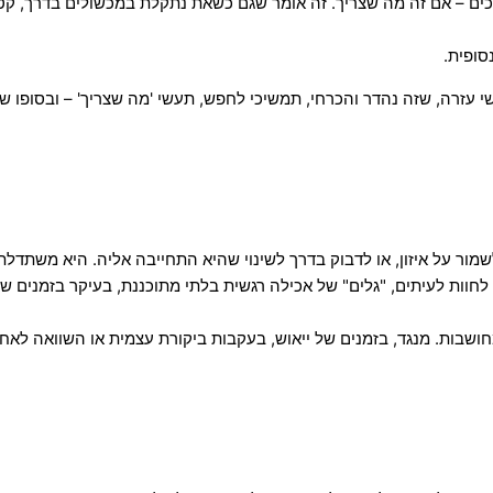
ם – אם זה מה שצריך. זה אומר שגם כשאת נתקלת במכשולים בדרך, קטני
סופית.
עזרה, שזה נהדר והכרחי, תמשיכי לחפש, תעשי 'מה שצריך' – ובסופו ש
 על איזון, או לדבוק בדרך לשינוי שהיא התחייבה אליה. היא משתדלת 
לחוות לעיתים, "גלים" של אכילה רגשית בלתי מתוכננת, בעיקר בזמנים של 
חושבות. מנגד, בזמנים של ייאוש, בעקבות ביקורת עצמית או השוואה לאח