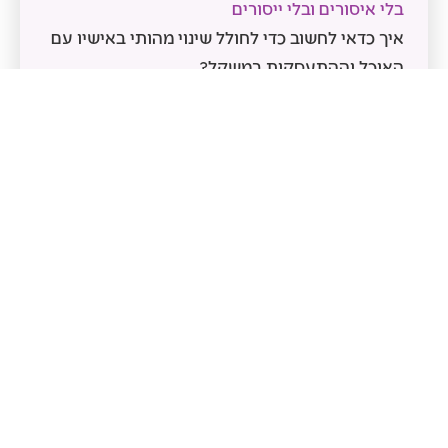
בלי איסורים ובלי ייסורים
איך כדאי לחשוב כדי לחולל שינוי מהותי באישיו עם
האוכל וההתעסקות במשקל?
נבין איך דפוסי האכילה שלך נוצרו ולמה זה קריטי
כשרוצים לשמור על משקל בריא ויציב
התחנה השניה:
שינוי ביחסים עם אוכל - ממוד של מלחמה למוד של
שלום, בלי להאבק ובלי להתאפק
איך לחולל שינוי עמוק ויסודי בסיפור שלך עם
אוכל-גוף-משקל?
נגלה את פרדוקס השינוי ואת הלך הרוח שמאפשר